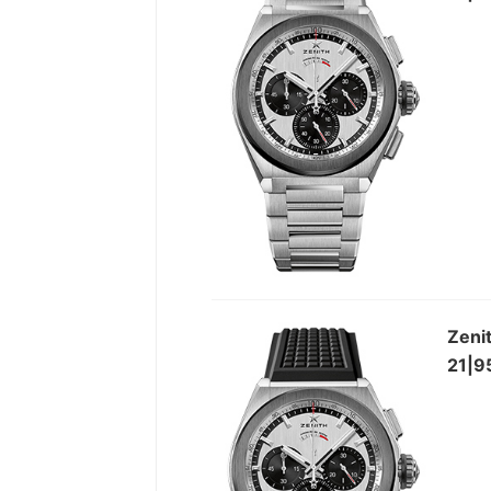
Ze
21|9