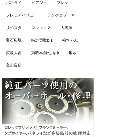
パネライ
ピアジェ
ブレゲ
プレミアバリュー
ランゲ＆ゾーネ
リペスタ
ロレックス
大黒屋
宝石広場
時計買取biz
福ちゃん
買取大吉
買取本舗七福神
銀蔵
高山質店