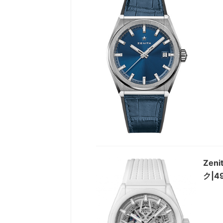
Ze
ク|49