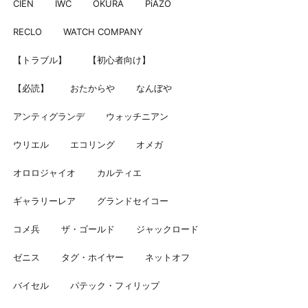
CIEN
IWC
OKURA
PiAZO
RECLO
WATCH COMPANY
【トラブル】
【初心者向け】
【必読】
おたからや
なんぼや
アンティグランデ
ウォッチニアン
ウリエル
エコリング
オメガ
オロロジャイオ
カルティエ
ギャラリーレア
グランドセイコー
コメ兵
ザ・ゴールド
ジャックロード
ゼニス
タグ・ホイヤー
ネットオフ
バイセル
パテック・フィリップ