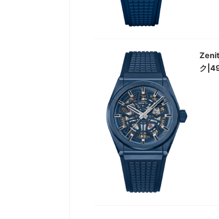
Ze
ク|49