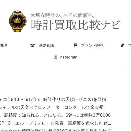
修理
基礎知識
ブランド解説
ブ
Instagram
(1843〜1917年)。時計作りの天頂(=ゼニス)を目指
ヌーシャテルの天文台クロノメーターコンクールで金賞受
、高精度で知られることになる。69年には毎時3万6000
9PHC（エル・プリメロ）を発表。高精度を追求したゼニ
メーターや精密計時の分野で2300以上の賞を与えられて