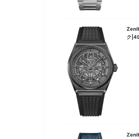
Ze
ク|49
Zen