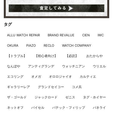
タグ
ALLU WATCH REPAIR
BRAND REVALUE
CIEN
IWC
OKURA
PiAZO
RECLO
WATCH COMPANY
【トラブル】
【初心者向け】
【必読】
おたからや
なんぼや
アンティグランデ
ウォッチニアン
ウリエル
エコリング
オメガ
オロロジャイオ
カルティエ
ギャラリーレア
グランドセイコー
コメ兵
ザ・ゴールド
ジャックロード
ゼニス
タグ・ホイヤー
ネットオフ
バイセル
パテック・フィリップ
パネライ