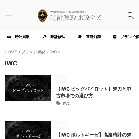
時計買取
時計修理
基礎知識
ブランド解
HOME
>
ブランド解説
>
IWC
>
IWC
IWC
【IWC ビッグパイロット】魅力と中
古市場での選び方
IWC
IWC
【IWC ポルトギーゼ】高級時計の魅