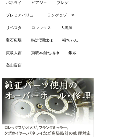
パネライ
ピアジェ
ブレゲ
プレミアバリュー
ランゲ＆ゾーネ
リペスタ
ロレックス
大黒屋
宝石広場
時計買取biz
福ちゃん
買取大吉
買取本舗七福神
銀蔵
高山質店