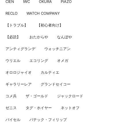
CIEN
IWC
OKURA
PiAZO
RECLO
WATCH COMPANY
【トラブル】
【初心者向け】
【必読】
おたからや
なんぼや
アンティグランデ
ウォッチニアン
ウリエル
エコリング
オメガ
オロロジャイオ
カルティエ
ギャラリーレア
グランドセイコー
コメ兵
ザ・ゴールド
ジャックロード
ゼニス
タグ・ホイヤー
ネットオフ
バイセル
パテック・フィリップ