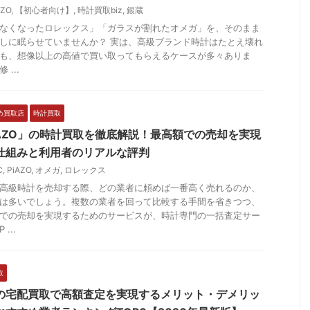
AZO
,
【初心者向け】
,
時計買取biz
,
銀蔵
なくなったロレックス」「ガラスが割れたオメガ」を、そのまま
しに眠らせていませんか？ 実は、高級ブランド時計はたとえ壊れ
も、想像以上の高値で買い取ってもらえるケースが多々ありま
 ...
め買取店
時計買取
iAZO」の時計買取を徹底解説！最高額での売却を実現
仕組みと利用者のリアルな評判
C
,
PiAZO
,
オメガ
,
ロレックス
高級時計を売却する際、どの業者に頼めば一番高く売れるのか、
は多いでしょう。複数の業者を回って比較する手間を省きつつ、
での売却を実現するためのサービスが、時計専門の一括査定サー
...
取
の宅配買取で高額査定を実現するメリット・デメリッ