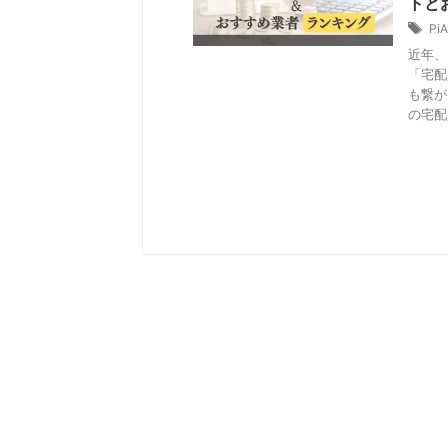
トと
Pi
近年、
「宅配
も繋が
の宅配買