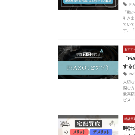
Pi
「動か
引き出
ていて
す。「修
おすす
「P
する
IW
大切な
悩む方
最高額
ビス「P 
時計買
時計