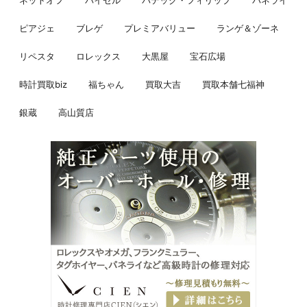
ネットオフ
バイセル
パテック・フィリップ
パネライ
ピアジェ
ブレゲ
プレミアバリュー
ランゲ＆ゾーネ
リペスタ
ロレックス
大黒屋
宝石広場
時計買取biz
福ちゃん
買取大吉
買取本舗七福神
銀蔵
高山質店