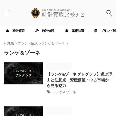
時計買取
時計修理
基礎知識
ブランド解
HOME
>
ブランド解説
>
ランゲ＆ゾーネ
>
ランゲ＆ゾーネ
ランゲ＆ゾーネ
【ランゲ&ゾーネ ダトグラフ】選ぶ理
由と注意点：資産価値・中古市場か
ら見る魅力
ランゲ＆ゾーネ
ランゲ＆ゾーネ