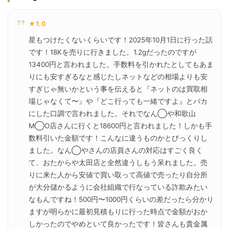
★1.0
星もつけたくないくらいです！2025年10月1日に行った話
です！18Kを売りに行きました。1.2gだったのですが
13400円と言われました。手数料を引かれたとしてもあま
りにも安すぎるなと感じたしネットなどの相場よりも安
すぎじゃ無いかという事を伝えると『ネットのは買取相
場じゃなくて〜』や『どこ行っても一緒ですよ』とバカ
にした口調で言われました。それでなん◯や和歌山
M◯O店さんに行くと18600円と言われました！しかも手
数料引いた金額です！こんなに違うものかとびっくりし
ました。なん◯やさんの店員さんの対応はすごく良く
て、おたからや太田店と全然違うしもう呆れました。売
りに来た人から安値で買い取って高値で売ったり自分所
が大分儲かるように会社組織で行なっている詐欺みたい
なもんですね！500円〜1000円くらいの差だったら分かり
ますが明らかに最初見積もりに行った時点で金額がおか
しかったのでやめといて良かったです！皆さんも貴金属