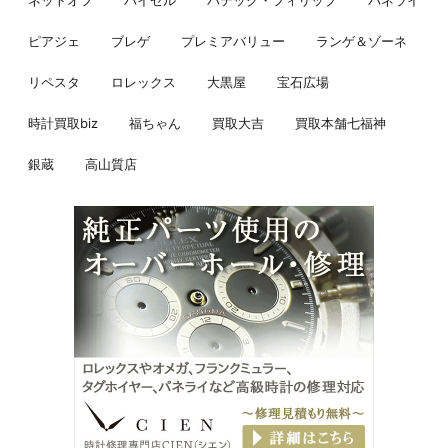
ネットオフ
バイセル
パテック・フィリップ
パネライ
ピアジェ
ブレゲ
プレミアバリュー
ランゲ＆ゾーネ
リペスタ
ロレックス
大黒屋
宝石広場
時計買取biz
福ちゃん
買取大吉
買取本舗七福神
銀蔵
高山質店