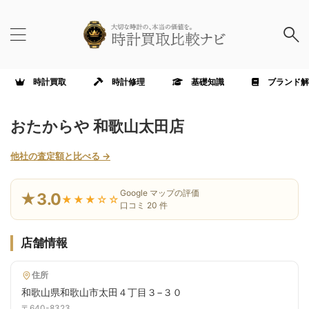
時計買取
時計修理
基礎知識
ブランド解
おたからや 和歌山太田店
他社の査定額と比べる →
Google マップの評価
★3.0
★★★☆☆
口コミ 20 件
店舗情報
住所
和歌山県和歌山市太田４丁目３−３０
〒640-8323