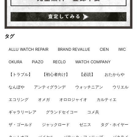
タグ
ALLU WATCH REPAIR
BRAND REVALUE
CIEN
IWC
OKURA
PiAZO
RECLO
WATCH COMPANY
【トラブル】
【初心者向け】
【必読】
おたからや
なんぼや
アンティグランデ
ウォッチニアン
ウリエル
エコリング
オメガ
オロロジャイオ
カルティエ
ギャラリーレア
グランドセイコー
コメ兵
ザ・ゴールド
ジャックロード
ゼニス
タグ・ホイヤー