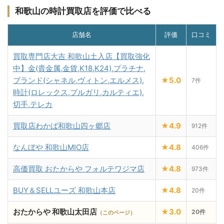
和歌山の時計買取店を評価で比べる
店舗名
評価
口コミ
買取専門店大吉 和歌山土入店【買取強化
中】金(貴金属,金貨,K18,K24),プラチナ,
ブランド(シャネル,ヴィトン,エルメス),
★5.0
7件
時計(ロレックス,ブルガリ,カルティエ),
切手,テレカ
買取店わかば和歌山四ヶ郷店
★4.9
912件
なんぼや 和歌山MIO店
★4.8
406件
高価買取 おたからや フォルテワジマ店
★4.8
973件
BUY＆SELLユーズ 和歌山本店
★4.8
20件
おたからや 和歌山太田店
★3.0
20件
（このページ）