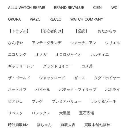
ALLU WATCH REPAIR
BRAND REVALUE
CIEN
IWC
OKURA
PiAZO
RECLO
WATCH COMPANY
【トラブル】
【初心者向け】
【必読】
おたからや
なんぼや
アンティグランデ
ウォッチニアン
ウリエル
エコリング
オメガ
オロロジャイオ
カルティエ
ギャラリーレア
グランドセイコー
コメ兵
ザ・ゴールド
ジャックロード
ゼニス
タグ・ホイヤー
ネットオフ
バイセル
パテック・フィリップ
パネライ
ピアジェ
ブレゲ
プレミアバリュー
ランゲ＆ゾーネ
リペスタ
ロレックス
大黒屋
宝石広場
時計買取biz
福ちゃん
買取大吉
買取本舗七福神