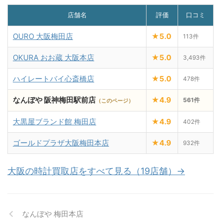
店舗名
評価
口コミ
OURO 大阪梅田店
★5.0
113件
OKURA おお蔵 大阪本店
★5.0
3,493件
ハイレートバイ心斎橋店
★5.0
478件
なんぼや 阪神梅田駅前店
★4.9
561件
（このページ）
大黒屋ブランド館 梅田店
★4.9
402件
ゴールドプラザ大阪梅田本店
★4.9
932件
大阪の時計買取店をすべて見る（19店舗）→
なんぼや 梅田本店