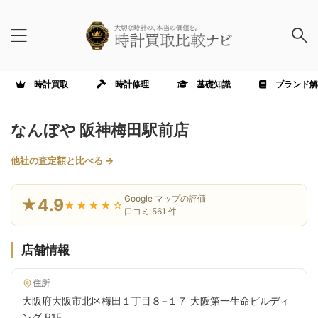
時計買取
時計修理
基礎知識
ブランド解
なんぼや 阪神梅田駅前店
他社の査定額と比べる →
Google マップの評価
★4.9
★★★★☆
口コミ 561 件
店舗情報
住所
大阪府大阪市北区梅田１丁目８−１７ 大阪第一生命ビルディ
ング B1F