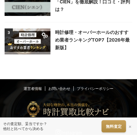
「CIEN」を徹底解説！口コミ・評判
は？
時計修理・オーバーホールのおすす
3
め業者ランキングTOP7【2026年最
新版】
運営者情報
お問い合わせ
プライバシーポリシー
その査定額、妥当ですか？
×
無料査定
他社と比べてから決める
Instagram