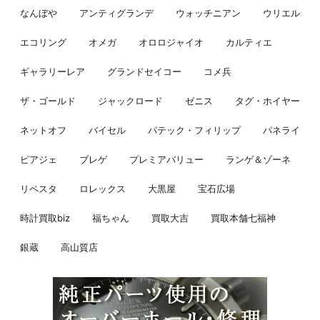
なんぼや
アンティグランデ
ウォッチニアン
ウリエル
エコリング
オメガ
オロロジャイオ
カルティエ
ギャラリーレア
グランドセイコー
コメ兵
ザ・ゴールド
ジャックロード
ゼニス
タグ・ホイヤー
ネットオフ
バイセル
パテック・フィリップ
パネライ
ピアジェ
ブレゲ
プレミアバリュー
ランゲ＆ゾーネ
リペスタ
ロレックス
大黒屋
宝石広場
時計買取biz
福ちゃん
買取大吉
買取本舗七福神
銀蔵
高山質店