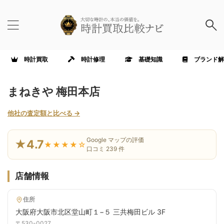
時計買取
時計修理
基礎知識
ブランド解
まねきや 梅田本店
他社の査定額と比べる →
Google マップの評価
★4.7
★★★★☆
口コミ 239 件
店舗情報
住所
大阪府大阪市北区堂山町１−５ 三共梅田ビル 3F
〒530-0027