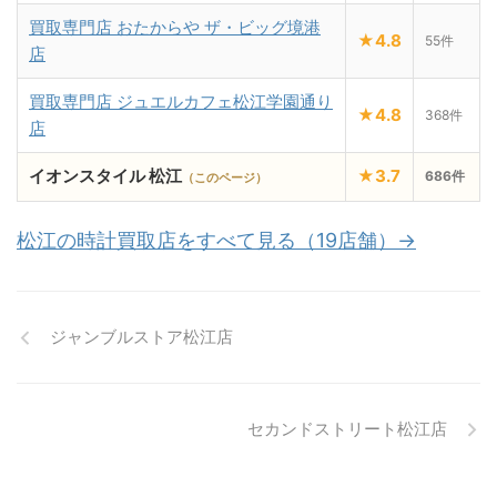
買取専門店 おたからや ザ・ビッグ境港
★4.8
55件
店
買取専門店 ジュエルカフェ松江学園通り
★4.8
368件
店
イオンスタイル 松江
★3.7
686件
（このページ）
松江の時計買取店をすべて見る（19店舗）→
ジャンブルストア松江店
セカンドストリート松江店