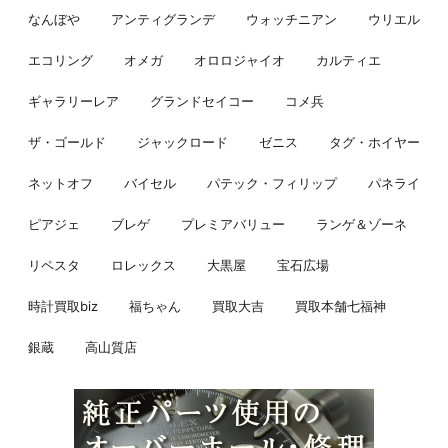
なんぼや
アンティグランデ
ウォッチニアン
ウリエル
エコリング
オメガ
オロロジャイオ
カルティエ
ギャラリーレア
グランドセイコー
コメ兵
ザ・ゴールド
ジャックロード
ゼニス
タグ・ホイヤー
ネットオフ
バイセル
パテック・フィリップ
パネライ
ピアジェ
ブレゲ
プレミアバリュー
ランゲ＆ゾーネ
リペスタ
ロレックス
大黒屋
宝石広場
時計買取biz
福ちゃん
買取大吉
買取本舗七福神
銀蔵
高山質店