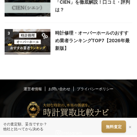
「CIEN」を徹底解説！口コミ・評判
は？
時計修理・オーバーホールのおすす
3
め業者ランキングTOP7【2026年最
新版】
運営者情報
お問い合わせ
プライバシーポリシー
その査定額、妥当ですか？
×
無料査定
他社と比べてから決める
Instagram