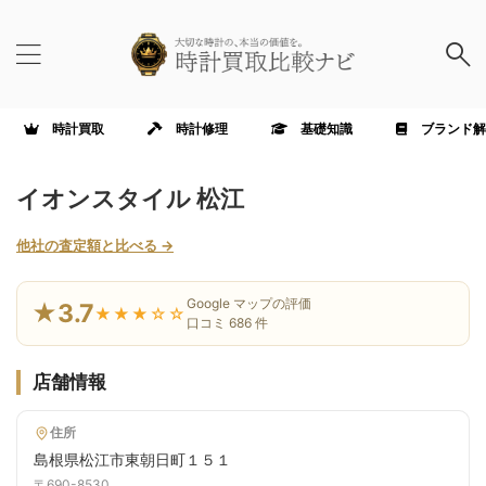
時計買取
時計修理
基礎知識
ブランド解
イオンスタイル 松江
他社の査定額と比べる →
Google マップの評価
★3.7
★★★☆☆
口コミ 686 件
店舗情報
住所
島根県松江市東朝日町１５１
〒690-8530