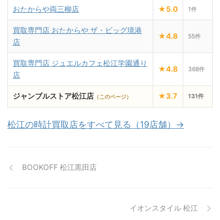
おたからや両三柳店
★5.0
1件
買取専門店 おたからや ザ・ビッグ境港
★4.8
55件
店
買取専門店 ジュエルカフェ松江学園通り
★4.8
368件
店
ジャンブルストア松江店
★3.7
131件
（このページ）
松江の時計買取店をすべて見る（19店舗）→
BOOKOFF 松江黒田店
イオンスタイル 松江