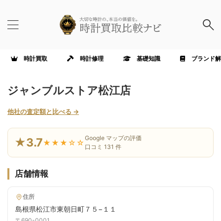
時計買取
時計修理
基礎知識
ブランド解
ジャンブルストア松江店
他社の査定額と比べる →
Google マップの評価
★3.7
★★★☆☆
口コミ 131 件
店舗情報
住所
島根県松江市東朝日町７５−１１
〒690-0001