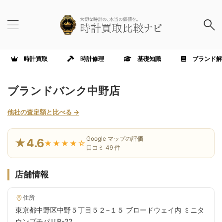
時計買取
時計修理
基礎知識
ブランド解
ブランドバンク中野店
他社の査定額と比べる →
Google マップの評価
★4.6
★★★★☆
口コミ 49 件
店舗情報
住所
東京都中野区中野５丁目５２−１５ ブロードウェイ内 ミニタ
ウンプチパリB-22