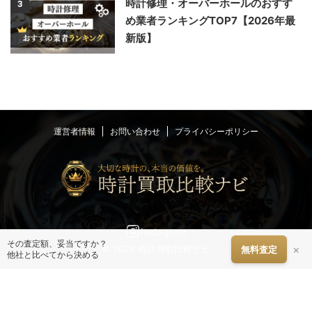
時計修理・オーバーホールのおすす
3
め業者ランキングTOP7【2026年最
新版】
運営者情報
お問い合わせ
プライバシーポリシー
Instagram
その査定額、妥当ですか？
×
無料査定
© 2026 時計買取比較ナビ
他社と比べてから決める