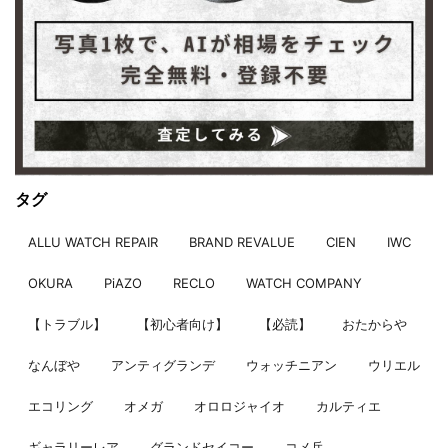
タグ
ALLU WATCH REPAIR
BRAND REVALUE
CIEN
IWC
OKURA
PiAZO
RECLO
WATCH COMPANY
【トラブル】
【初心者向け】
【必読】
おたからや
なんぼや
アンティグランデ
ウォッチニアン
ウリエル
エコリング
オメガ
オロロジャイオ
カルティエ
ギャラリーレア
グランドセイコー
コメ兵