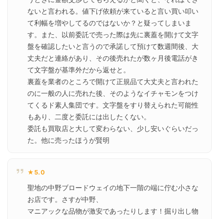
ないと言われる。値下げ依頼が来ていると言い買い叩い
て利幅を増やしてるのではないか？と疑ってしまいま
す。また、以前委託で売った際は先に裏蓋を開けて文字
盤を確認したいと言うので承諾して預けて数週間後、大
丈夫だと連絡があり、その後売れたが数ヶ月後電話がき
て文字盤が基準外だから返せと。

裏蓋を業者のところで開けて正規品て大丈夫と言われた
のに一般の人に売れた後、そのようなイチャモンをつけ
てくるド素人集団です。文字盤をすり替えられた可能性
もあり、二度と委託には出したくない。

委託も買取店と大して変わらない、少し安いぐらいだっ
た。他に売ったほうが賢明
★5.0
聖地の中野ブロードウェイの地下一階の端に佇む小さな
お店です。さすが中野、

マニアックな品物が激安であったりします！掘り出し物