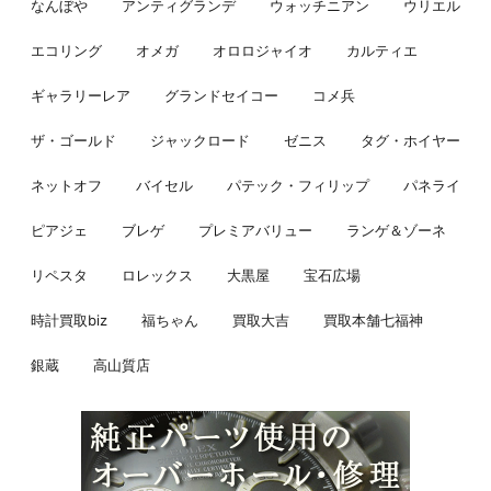
なんぼや
アンティグランデ
ウォッチニアン
ウリエル
エコリング
オメガ
オロロジャイオ
カルティエ
ギャラリーレア
グランドセイコー
コメ兵
ザ・ゴールド
ジャックロード
ゼニス
タグ・ホイヤー
ネットオフ
バイセル
パテック・フィリップ
パネライ
ピアジェ
ブレゲ
プレミアバリュー
ランゲ＆ゾーネ
リペスタ
ロレックス
大黒屋
宝石広場
時計買取biz
福ちゃん
買取大吉
買取本舗七福神
銀蔵
高山質店