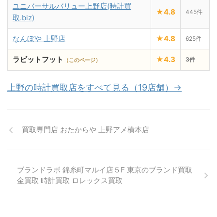
ユニバーサルバリュー上野店(時計買
★4.8
445件
取.biz)
なんぼや 上野店
★4.8
625件
ラビットフット
★4.3
3件
（このページ）
上野の時計買取店をすべて見る（19店舗）→
買取専門店 おたからや 上野アメ横本店
ブランドラボ 錦糸町マルイ店５F 東京のブランド買取
金買取 時計買取 ロレックス買取