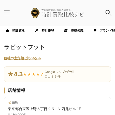
時計買取
時計修理
基礎知識
ブランド解
ラビットフット
他社の査定額と比べる →
Google マップの評価
★4.3
★★★★☆
口コミ 3 件
店舗情報
住所
東京都台東区上野５丁目２５−６ 西尾ビル 1F
〒110-0005