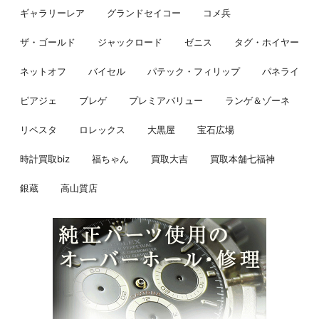
ギャラリーレア
グランドセイコー
コメ兵
ザ・ゴールド
ジャックロード
ゼニス
タグ・ホイヤー
ネットオフ
バイセル
パテック・フィリップ
パネライ
ピアジェ
ブレゲ
プレミアバリュー
ランゲ＆ゾーネ
リペスタ
ロレックス
大黒屋
宝石広場
時計買取biz
福ちゃん
買取大吉
買取本舗七福神
銀蔵
高山質店