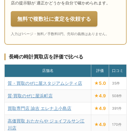
店の提示額が 適正かどうかを自分で確かめられます。
無料で複数社に査定を依頼する
入力は1ページ・無料／手数料0円。売却の義務はありません。
長崎の時計買取店を評価で比べる
店舗名
評価
口コミ
質・買取のぜに屋スタジアムシティ店
★5.0
35件
質·買取のぜに屋浜町店
★4.9
508件
買取専門店 諭吉 エレナ上小島店
★4.9
391件
高価買取 おたからや ジョイフルサン江
★4.9
170件
川店