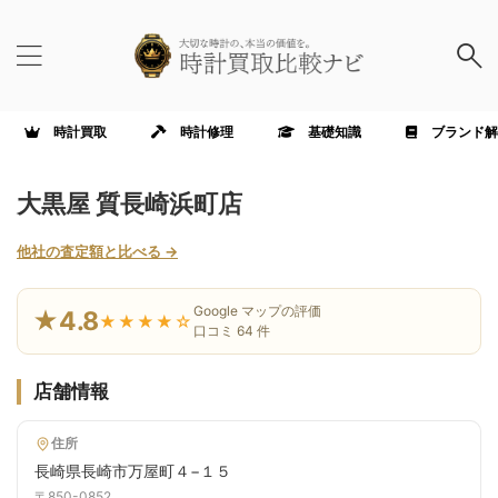
時計買取
時計修理
基礎知識
ブランド解
大黒屋 質長崎浜町店
他社の査定額と比べる →
Google マップの評価
★4.8
★★★★☆
口コミ 64 件
店舗情報
住所
長崎県長崎市万屋町４−１５
〒850-0852