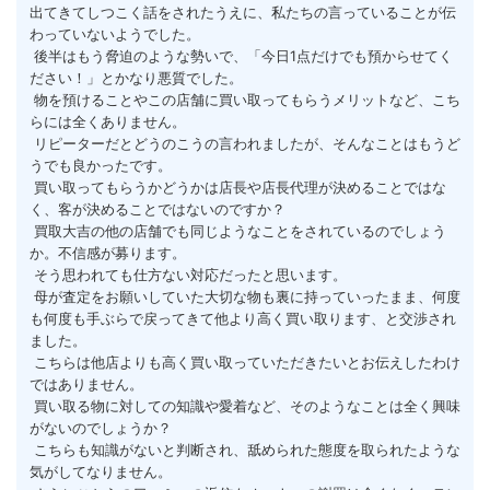
出てきてしつこく話をされたうえに、私たちの言っていることが伝
わっていないようでした。
 後半はもう脅迫のような勢いで、「今日1点だけでも預からせてく
ださい！」とかなり悪質でした。
 物を預けることやこの店舗に買い取ってもらうメリットなど、こち
らには全くありません。
 リピーターだとどうのこうの言われましたが、そんなことはもうど
うでも良かったです。
 買い取ってもらうかどうかは店長や店長代理が決めることではな
く、客が決めることではないのですか？
 買取大吉の他の店舗でも同じようなことをされているのでしょう
か。不信感が募ります。
 そう思われても仕方ない対応だったと思います。
 母が査定をお願いしていた大切な物も裏に持っていったまま、何度
も何度も手ぶらで戻ってきて他より高く買い取ります、と交渉され
ました。
 こちらは他店よりも高く買い取っていただきたいとお伝えしたわけ
ではありません。
 買い取る物に対しての知識や愛着など、そのようなことは全く興味
がないのでしょうか？
 こちらも知識がないと判断され、舐められた態度を取られたような
気がしてなりません。