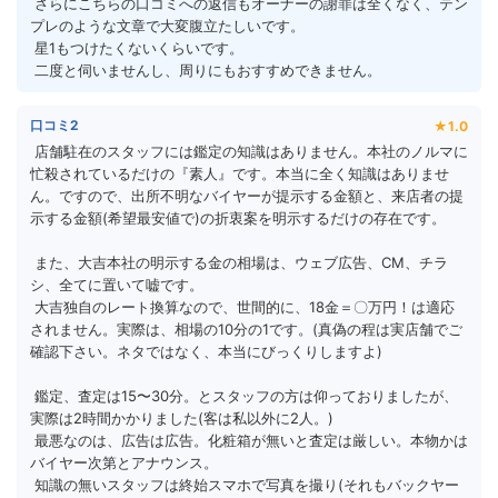
 さらにこちらの口コミへの返信もオーナーの謝罪は全くなく、テン
プレのような文章で大変腹立たしいです。
 星1もつけたくないくらいです。
 二度と伺いませんし、周りにもおすすめできません。
口コミ2
★1.0
 店舗駐在のスタッフには鑑定の知識はありません。本社のノルマに
忙殺されているだけの『素人』です。本当に全く知識はありませ
ん。ですので、出所不明なバイヤーが提示する金額と、来店者の提
示する金額(希望最安値で)の折衷案を明示するだけの存在です。
 また、大吉本社の明示する金の相場は、ウェブ広告、CM、チラ
シ、全てに置いて嘘です。
 大吉独自のレート換算なので、世間的に、18金＝〇万円！は適応
されません。実際は、相場の10分の1です。(真偽の程は実店舗でご
確認下さい。ネタではなく、本当にびっくりしますよ)
 鑑定、査定は15〜30分。とスタッフの方は仰っておりましたが、
実際は2時間かかりました(客は私以外に2人。)
 最悪なのは、広告は広告。化粧箱が無いと査定は厳しい。本物かは
バイヤー次第とアナウンス。
 知識の無いスタッフは終始スマホで写真を撮り(それもバックヤー