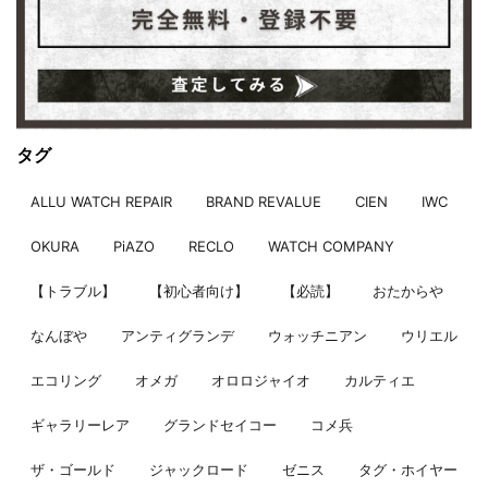
タグ
ALLU WATCH REPAIR
BRAND REVALUE
CIEN
IWC
OKURA
PiAZO
RECLO
WATCH COMPANY
【トラブル】
【初心者向け】
【必読】
おたからや
なんぼや
アンティグランデ
ウォッチニアン
ウリエル
エコリング
オメガ
オロロジャイオ
カルティエ
ギャラリーレア
グランドセイコー
コメ兵
ザ・ゴールド
ジャックロード
ゼニス
タグ・ホイヤー