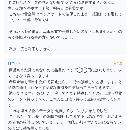
ドに持ち込み、客の見えない所で)どこかに送信する音が響く店
内。売却を強要する姿勢。明らかに異常です。
 こちらの貴金属はバックヤードで確保したまま、拒絶しても返して
こない。一種の脅迫です。
 それいらを踏まえ、二束三文で売買したいのなら止めませんが、恐
らく後悔される事の方が多いでしょう。
 私は二度と利用しません。
口コミ3
★1.0
 商品もまだ見てもないのに品目だけで『◯◯円にはなります』っ
ていきなり言ってきます。
 希望金額を聞かれたので答えたら、『それは難しいと思います』と
品物の価値もわからず安易な返答を自信持って言ってきます。
 調べてきますと奥に行き、戻ってきても持参したものとは違う品物
のデータを持ってきて、これまた自信を持って金額を提示してきま
す。
 これは違う品物のデータと指摘しても、譲りませんでした。
 こちらとしても長年の趣味で愛用してきてるものなので、おおよそ
の値段の検討はついていましたが、知識が無さすぎて話にならない
ので全て持ち帰りました。