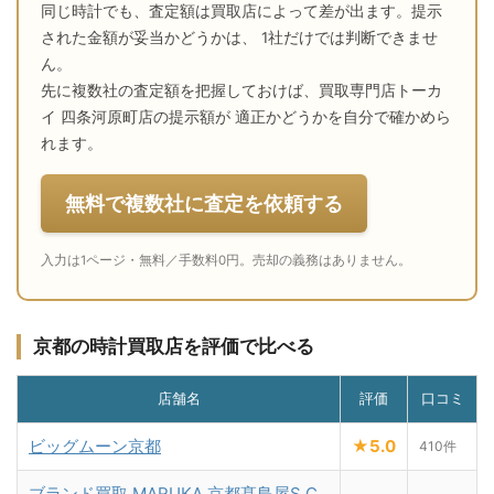
同じ時計でも、査定額は買取店によって差が出ます。提示
された金額が妥当かどうかは、 1社だけでは判断できませ
ん。
先に複数社の査定額を把握しておけば、買取専門店トーカ
イ 四条河原町店の提示額が 適正かどうかを自分で確かめら
れます。
無料で複数社に査定を依頼する
入力は1ページ・無料／手数料0円。売却の義務はありません。
京都の時計買取店を評価で比べる
店舗名
評価
口コミ
ビッグムーン京都
★5.0
410件
ブランド買取 MARUKA 京都髙島屋S.C.