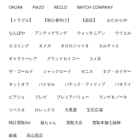
OKURA
PiAZO
RECLO
WATCH COMPANY
【トラブル】
【初心者向け】
【必読】
おたからや
なんぼや
アンティグランデ
ウォッチニアン
ウリエル
エコリング
オメガ
オロロジャイオ
カルティエ
ギャラリーレア
グランドセイコー
コメ兵
ザ・ゴールド
ジャックロード
ゼニス
タグ・ホイヤー
ネットオフ
バイセル
パテック・フィリップ
パネライ
ピアジェ
ブレゲ
プレミアバリュー
ランゲ＆ゾーネ
リペスタ
ロレックス
大黒屋
宝石広場
時計買取biz
福ちゃん
買取大吉
買取本舗七福神
銀蔵
高山質店