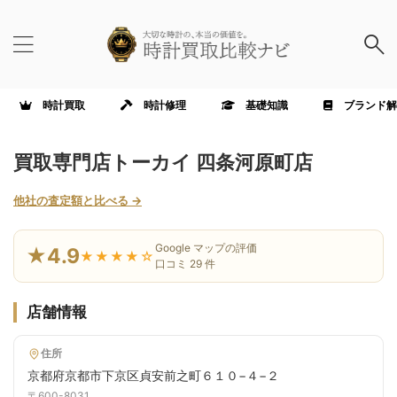
時計買取
時計修理
基礎知識
ブランド解
買取専門店トーカイ 四条河原町店
他社の査定額と比べる →
Google マップの評価
★4.9
★★★★☆
口コミ 29 件
店舗情報
住所
京都府京都市下京区貞安前之町６１０−４−２
〒600-8031