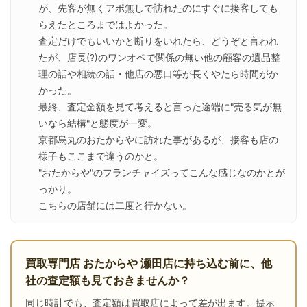
が、先客が無くアポ無しで訪れたのにすぐに接客しても
らえたところまではよかった。

査定だけでもいいかと断りをいれたら、どうぞと言われ
たが、店長(?)のワンオペで関係の無い他の顧客の遺品整
理の話や相続の話・他店の悪口等が長くやたら時間がか
かった。

最終、査定金額を見て考えると言った途端に"売る気が無
いなら結構"と態度が一変。

京都烏丸のおたからやに訪れた事があるが、接客も店の
様子もここまで違うのかと。

"おたからや"のフランチャイズってこんな感じなのかとが
っかり。

こちらの店舗には二度と行かない。
買取専門店 おたからや 瀬田店に持ち込む前に、他
社の査定額も見ておきませんか？
同じ時計でも、査定額は買取店によって差が出ます。提示