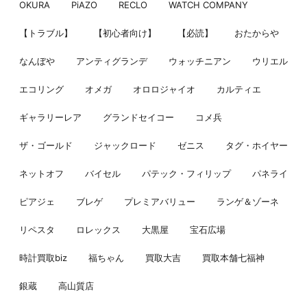
OKURA
PiAZO
RECLO
WATCH COMPANY
【トラブル】
【初心者向け】
【必読】
おたからや
なんぼや
アンティグランデ
ウォッチニアン
ウリエル
エコリング
オメガ
オロロジャイオ
カルティエ
ギャラリーレア
グランドセイコー
コメ兵
ザ・ゴールド
ジャックロード
ゼニス
タグ・ホイヤー
ネットオフ
バイセル
パテック・フィリップ
パネライ
ピアジェ
ブレゲ
プレミアバリュー
ランゲ＆ゾーネ
リペスタ
ロレックス
大黒屋
宝石広場
時計買取biz
福ちゃん
買取大吉
買取本舗七福神
銀蔵
高山質店