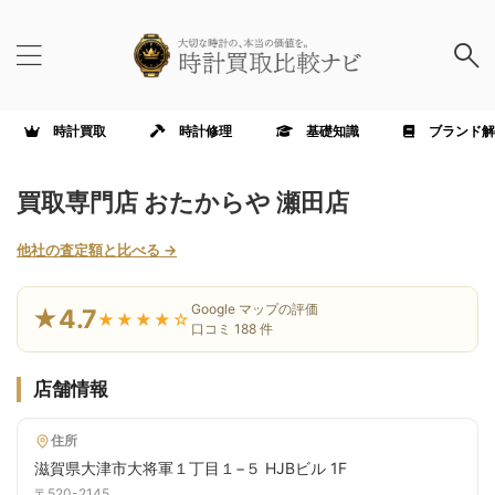
時計買取
時計修理
基礎知識
ブランド解
買取専門店 おたからや 瀬田店
他社の査定額と比べる →
Google マップの評価
★4.7
★★★★☆
口コミ 188 件
店舗情報
住所
滋賀県大津市大将軍１丁目１−５ HJBビル 1F
〒520-2145