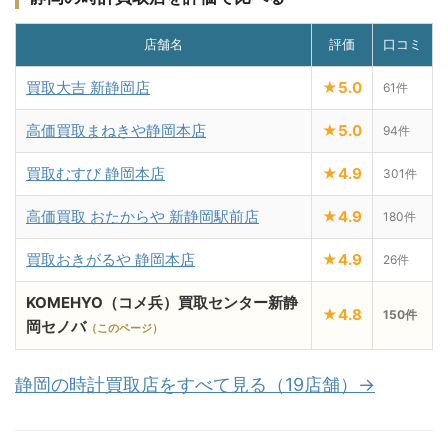
店舗名
評価
口コミ
買取大吉 新静岡店
★5.0
61件
高価買取まねきや静岡本店
★5.0
94件
買取むすび 静岡本店
★4.9
301件
高価買取 おたからや 新静岡駅前店
★4.9
180件
買取おきがるや 静岡本店
★4.9
26件
KOMEHYO（コメ兵）買取センター新静
★4.8
150件
岡セノバ
（このページ）
静岡の時計買取店をすべて見る（19店舗）→