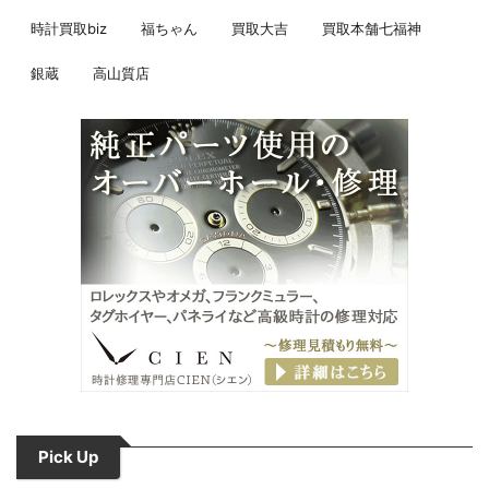
時計買取biz
福ちゃん
買取大吉
買取本舗七福神
銀蔵
高山質店
Pick Up