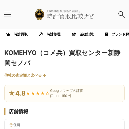
時計買取
時計修理
基礎知識
ブランド解
KOMEHYO（コメ兵）買取センター新静
岡セノバ
他社の査定額と比べる →
Google マップの評価
★4.8
★★★★☆
口コミ 150 件
店舗情報
住所