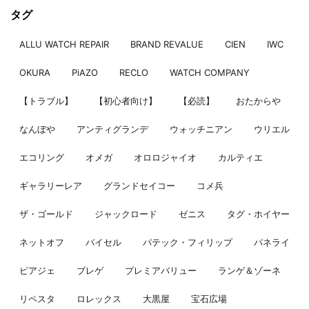
タグ
ALLU WATCH REPAIR
BRAND REVALUE
CIEN
IWC
OKURA
PiAZO
RECLO
WATCH COMPANY
【トラブル】
【初心者向け】
【必読】
おたからや
なんぼや
アンティグランデ
ウォッチニアン
ウリエル
エコリング
オメガ
オロロジャイオ
カルティエ
ギャラリーレア
グランドセイコー
コメ兵
ザ・ゴールド
ジャックロード
ゼニス
タグ・ホイヤー
ネットオフ
バイセル
パテック・フィリップ
パネライ
ピアジェ
ブレゲ
プレミアバリュー
ランゲ＆ゾーネ
リペスタ
ロレックス
大黒屋
宝石広場