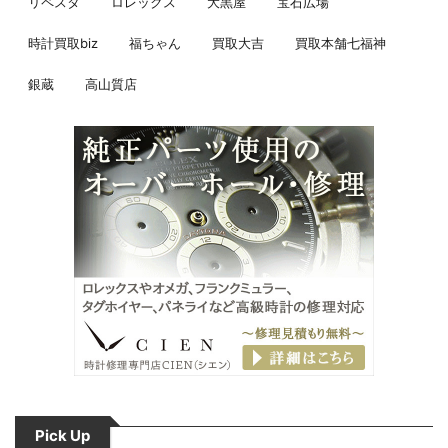
リペスタ
ロレックス
大黒屋
宝石広場
時計買取biz
福ちゃん
買取大吉
買取本舗七福神
銀蔵
高山質店
Pick Up