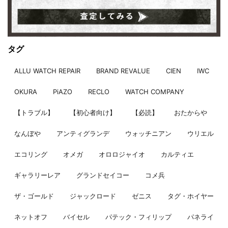
タグ
ALLU WATCH REPAIR
BRAND REVALUE
CIEN
IWC
OKURA
PiAZO
RECLO
WATCH COMPANY
【トラブル】
【初心者向け】
【必読】
おたからや
なんぼや
アンティグランデ
ウォッチニアン
ウリエル
エコリング
オメガ
オロロジャイオ
カルティエ
ギャラリーレア
グランドセイコー
コメ兵
ザ・ゴールド
ジャックロード
ゼニス
タグ・ホイヤー
ネットオフ
バイセル
パテック・フィリップ
パネライ