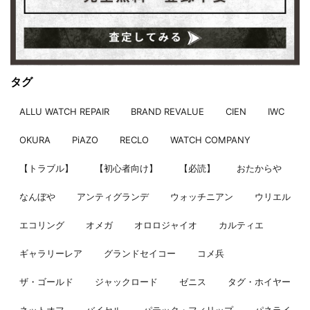
タグ
ALLU WATCH REPAIR
BRAND REVALUE
CIEN
IWC
OKURA
PiAZO
RECLO
WATCH COMPANY
【トラブル】
【初心者向け】
【必読】
おたからや
なんぼや
アンティグランデ
ウォッチニアン
ウリエル
エコリング
オメガ
オロロジャイオ
カルティエ
ギャラリーレア
グランドセイコー
コメ兵
ザ・ゴールド
ジャックロード
ゼニス
タグ・ホイヤー
ネットオフ
バイセル
パテック・フィリップ
パネライ