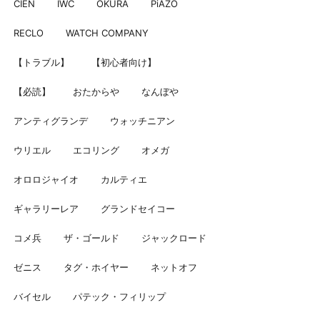
CIEN
IWC
OKURA
PiAZO
RECLO
WATCH COMPANY
【トラブル】
【初心者向け】
【必読】
おたからや
なんぼや
アンティグランデ
ウォッチニアン
ウリエル
エコリング
オメガ
オロロジャイオ
カルティエ
ギャラリーレア
グランドセイコー
コメ兵
ザ・ゴールド
ジャックロード
ゼニス
タグ・ホイヤー
ネットオフ
バイセル
パテック・フィリップ