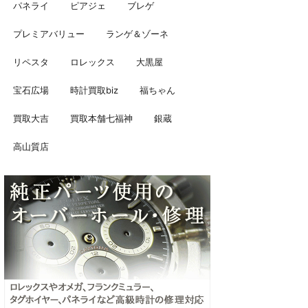
パネライ
ピアジェ
ブレゲ
プレミアバリュー
ランゲ＆ゾーネ
リペスタ
ロレックス
大黒屋
宝石広場
時計買取biz
福ちゃん
買取大吉
買取本舗七福神
銀蔵
高山質店