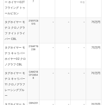
7
ー ホイヤー02T
中古
フライング トゥ
ールビヨン
2181FC6
タグホイヤー モ
-
-
-
75万円
515
ナコ クロノグラ
フ ナイトドライ
バー CBL
2184FT6
タグホイヤー モ
-
-
-
75万円
236
ナコ キャリバー
ホイヤー02 クロ
ノグラフ CBL
CAW218
タグホイヤー モ
-
-
-
70万円
CFC654
8
ナコ キャリバー
11 クロノグラフ
レーシングブル
ー
CBN201
タグホイヤー カ
-
-
-
70万円