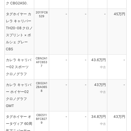
ク CBG2A50.
2011FC6
タグホイヤー カ
-
-
-
45万円
529
レラ キャリバー
TH20-08 クロノ
スプリント × ポ
ルシェ グレー
CBS
CBN2A1
カレラ キャリバ
-
-
43.6万円
-
AFC653
7
ー02 スポーツ
中古
クロノグラフ
CBG2A1
カレラ キャリバ
-
-
43万円
-
ZBA065
8
ー ホイヤー02
中古
クロノグラフ
GMT
CBE511
タグホイヤー オ
-
-
34.8万円
43万円
BFC827
9
ータヴィア 60周
中古
年アニバーサー