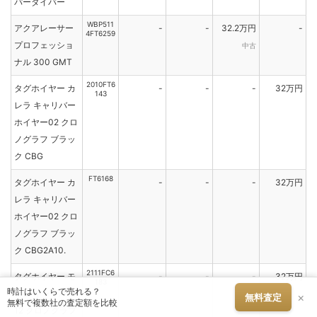
パーダイバー
WBP511
アクアレーサー
-
-
32.2万円
-
4FT6259
プロフェッショ
中古
ナル 300 GMT
2010FT6
タグホイヤー カ
-
-
-
32万円
143
レラ キャリバー
ホイヤー02 クロ
ノグラフ ブラッ
ク CBG
FT6168
タグホイヤー カ
-
-
-
32万円
レラ キャリバー
ホイヤー02 クロ
ノグラフ ブラッ
ク CBG2A10.
2111FC6
タグホイヤー モ
-
-
-
32万円
183
時計はいくらで売れる？
ナコ キャリバー
×
無料査定
無料で複数社の査定額を比較
12 クロノグラフ