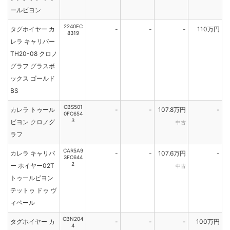
ールビヨン
2240FC
タグホイヤー カ
-
-
-
110万円
8319
レラ キャリバー
TH20-08 クロノ
グラフ グラスボ
ックス ゴールド
BS
CBS501
カレラ トゥール
-
-
107.8万円
-
0FC654
3
ビヨン クロノグ
中古
ラフ
CAR5A9
カレラ キャリバ
-
-
107.6万円
-
3FC644
2
ー ホイヤー02T
中古
トゥールビヨン
テットゥ ドゥ ヴ
ィペール
CBN204
タグホイヤー カ
-
-
-
100万円
4