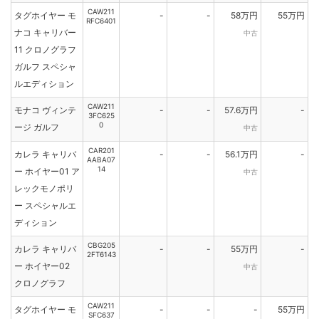
CAW211
タグホイヤー モ
-
-
58万円
55万円
RFC6401
ナコ キャリバー
中古
11 クロノグラフ
ガルフ スペシャ
ルエディション
CAW211
モナコ ヴィンテ
-
-
57.6万円
-
3FC625
0
ージ ガルフ
中古
CAR201
カレラ キャリバ
-
-
56.1万円
-
AABA07
14
ー ホイヤー01 ア
中古
レックモノポリ
ー スペシャルエ
ディション
CBG205
カレラ キャリバ
-
-
55万円
-
2FT6143
ー ホイヤー02
中古
クロノグラフ
CAW211
タグホイヤー モ
-
-
-
55万円
SFC637