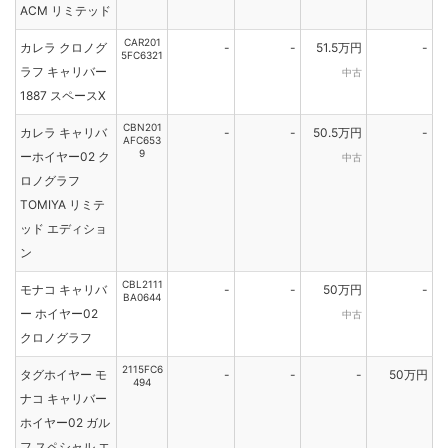
ACM リミテッド
CAR201
カレラ クロノグ
-
-
51.5万円
-
5FC6321
ラフ キャリバー
中古
1887 スペースX
CBN201
カレラ キャリバ
-
-
50.5万円
-
AFC653
9
ーホイヤー02 ク
中古
ロノグラフ
TOMIYA リミテ
ッド エディショ
ン
CBL2111
モナコ キャリバ
-
-
50万円
-
BA0644
ー ホイヤー02
中古
クロノグラフ
2115FC6
タグホイヤー モ
-
-
-
50万円
494
ナコ キャリバー
ホイヤー02 ガル
フ スペシャル エ