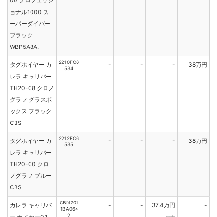
00 プロフェッシ
ョナル1000 ス
ーパーダイバー
ブラック
WBP5A8A.
2210FC6
タグホイヤー カ
-
-
-
38万円
534
レラ キャリバー
TH20-08 クロノ
グラフ グラスボ
ックス ブラック
CBS
2212FC6
タグホイヤー カ
-
-
-
38万円
535
レラ キャリバー
TH20-00 クロ
ノグラフ ブルー
CBS
CBN201
カレラ キャリバ
-
-
37.4万円
-
1BA064
2
ー ホイヤー02