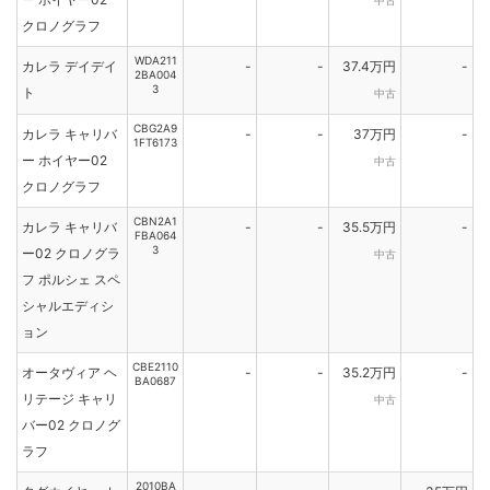
中古
クロノグラフ
WDA211
カレラ デイデイ
-
-
37.4万円
-
2BA004
3
ト
中古
CBG2A9
カレラ キャリバ
-
-
37万円
-
1FT6173
ー ホイヤー02
中古
クロノグラフ
CBN2A1
カレラ キャリバ
-
-
35.5万円
-
FBA064
3
ー02 クロノグラ
中古
フ ポルシェ スペ
シャルエディシ
ョン
CBE2110
オータヴィア ヘ
-
-
35.2万円
-
BA0687
リテージ キャリ
中古
バー02 クロノグ
ラフ
2010BA