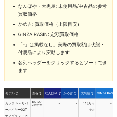
なんぼや・大黒屋: 未使用品/中古品の参考
買取価格
かめ吉: 買取価格（上限目安）
GINZA RASIN: 定額買取価格
「-」は掲載なし。実際の買取額は状態・
付属品により変動します
各列ヘッダーをクリックするとソートでき
ます
モデル
↕
型番
↕
なんぼや
↕
かめ吉
↕
大黒屋
↕
GINZA RASIN
CAR5A8
カレラ キャリバ
-
-
115万円
-
KFT6172
ーホイヤー02T
中古
ナノグラフ トゥ