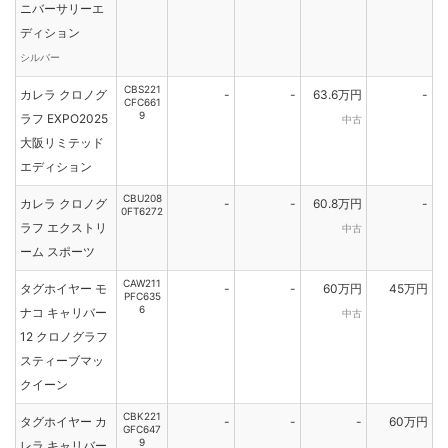
ニバーサリーエ
ディション
シルバー
CBS221
カレラ クロノグ
-
-
63.6万円
-
CFC661
9
ラフ EXPO2025
中古
大阪リミテッド
エディション
CBU208
カレラ クロノグ
-
-
60.8万円
-
0FT6272
ラフ エクストリ
中古
ーム スポーツ
CAW211
タグホイヤー モ
-
-
60万円
45万円
PFC635
6
ナコ キャリバー
中古
12 クロノグラフ
スティーブマッ
クイーン
CBK221
タグホイヤー カ
-
-
-
60万円
GFC647
9
レラ キャリバー