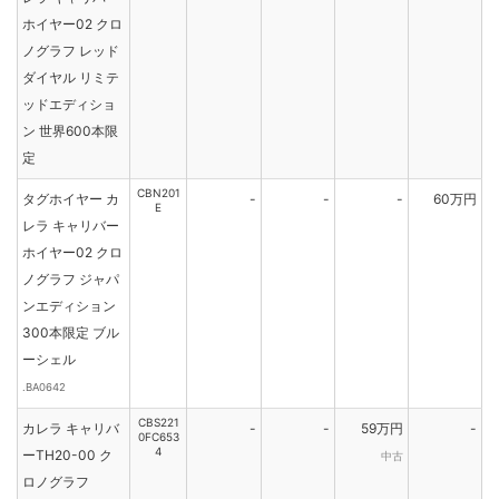
ホイヤー02 クロ
ノグラフ レッド
ダイヤル リミテ
ッドエディショ
ン 世界600本限
定
CBN201
タグホイヤー カ
-
-
-
60万円
E
レラ キャリバー
ホイヤー02 クロ
ノグラフ ジャパ
ンエディション
300本限定 ブル
ーシェル
.BA0642
CBS221
カレラ キャリバ
-
-
59万円
-
0FC653
4
ーTH20-00 ク
中古
ロノグラフ