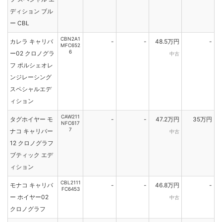
ディション ブル
ー CBL
CBN2A1
カレラ キャリバ
-
-
48.5万円
-
MFC652
6
ー02 クロノグラ
中古
フ ポルシェオレ
ンジレーシング
スペシャルエデ
ィション
CAW211
タグホイヤー モ
-
-
47.2万円
35万円
NFC617
7
ナコ キャリバー
中古
12 クロノグラフ
ブティック エデ
ィション
CBL2111
モナコ キャリバ
-
-
46.8万円
-
FC6453
ー ホイヤー02
中古
クロノグラフ