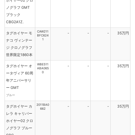
ホイヤー02 クロ
ノグラフ GMT
ブラック
CBG2A1Z.
CAW211
タグホイヤー モ
-
-
-
35万円
BFC624
1
ナコ ヴィンテー
ジ クロノグラフ
世界限定1860本
WBE511
タグホイヤー オ
-
-
-
35万円
ABA065
0
ータヴィア 60周
年アニバーサリ
ー GMT
ブルー
2011BA0
タグホイヤー カ
-
-
-
35万円
662
レラ キャリバー
ホイヤー02 クロ
ノグラフ ブルー