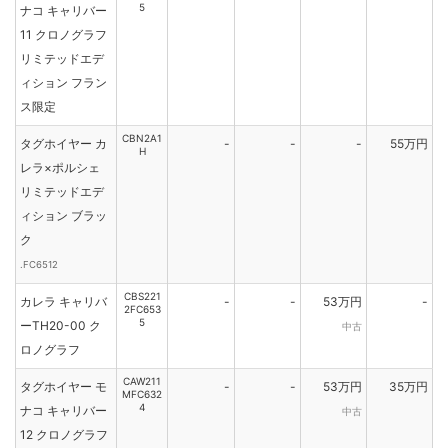
5
ナコ キャリバー
11 クロノグラフ
リミテッドエデ
ィション フラン
ス限定
CBN2A1
タグホイヤー カ
-
-
-
55万円
H
レラ×ポルシェ
リミテッドエデ
ィション ブラッ
ク
.FC6512
CBS221
カレラ キャリバ
-
-
53万円
-
2FC653
5
ーTH20-00 ク
中古
ロノグラフ
CAW211
タグホイヤー モ
-
-
53万円
35万円
MFC632
4
ナコ キャリバー
中古
12 クロノグラフ