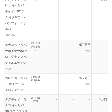
F
レラ キャリバー
ホイヤー02 チー
ム イクザワ BY
バンフォード シ
ルバー
.EB0356
CBL218
モナコ キャリバ
-
-
67.1万円
-
0FC649
7
ーホイヤー02 ク
中古
ロノグラフ スペ
シャルエディシ
ョン
CBG205
カレラ キャリバ
-
-
66.2万円
-
0FC642
6
ー ホイヤー02
中古
クロノグラフ
5111FC6
タグホイヤー モ
-
-
-
65万円
299
ナコ キャリバー
36 クロノグラフ