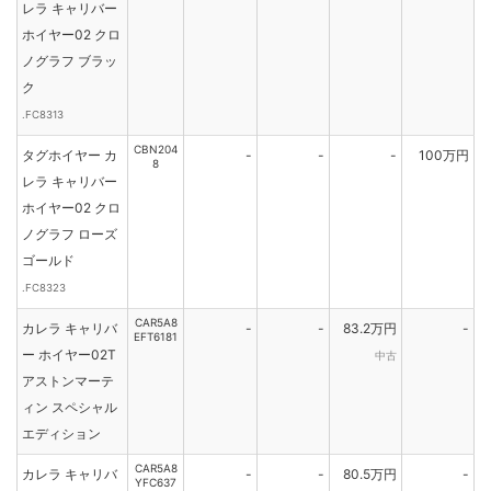
レラ キャリバー
ホイヤー02 クロ
ノグラフ ブラッ
ク
.FC8313
CBN204
タグホイヤー カ
-
-
-
100万円
8
レラ キャリバー
ホイヤー02 クロ
ノグラフ ローズ
ゴールド
.FC8323
CAR5A8
カレラ キャリバ
-
-
83.2万円
-
EFT6181
ー ホイヤー02T
中古
アストンマーテ
ィン スペシャル
エディション
CAR5A8
カレラ キャリバ
-
-
80.5万円
-
YFC637