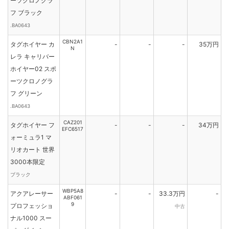
ーツクロノグラ
フ ブラック
.BA0643
CBN2A1
タグホイヤー カ
-
-
-
35万円
N
レラ キャリバー
ホイヤー02 スポ
ーツクロノグラ
フ グリーン
.BA0643
CAZ201
タグホイヤー フ
-
-
-
34万円
EFC6517
ォーミュラ1 マ
リオカート 世界
3000本限定
ブラック
WBP5A8
アクアレーサー
-
-
33.3万円
-
ABF061
9
プロフェッショ
中古
ナル1000 スー