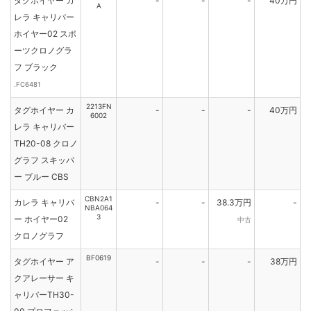
タグホイヤー カ
-
-
-
40万円
A
レラ キャリバー
ホイヤー02 スポ
ーツクロノグラ
フ ブラック
.FC6481
2213FN
タグホイヤー カ
-
-
-
40万円
6002
レラ キャリバー
TH20-08 クロノ
グラフ スキッパ
ー ブルー CBS
CBN2A1
カレラ キャリバ
-
-
38.3万円
-
NBA064
3
ー ホイヤー02
中古
クロノグラフ
BF0619
タグホイヤー ア
-
-
-
38万円
クアレーサー キ
ャリバーTH30-