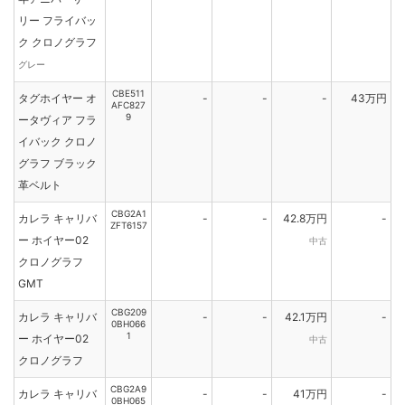
リー フライバッ
ク クロノグラフ
グレー
CBE511
タグホイヤー オ
-
-
-
43万円
AFC827
9
ータヴィア フラ
イバック クロノ
グラフ ブラック
革ベルト
CBG2A1
カレラ キャリバ
-
-
42.8万円
-
ZFT6157
ー ホイヤー02
中古
クロノグラフ
GMT
CBG209
カレラ キャリバ
-
-
42.1万円
-
0BH066
1
ー ホイヤー02
中古
クロノグラフ
CBG2A9
カレラ キャリバ
-
-
41万円
-
0BH065