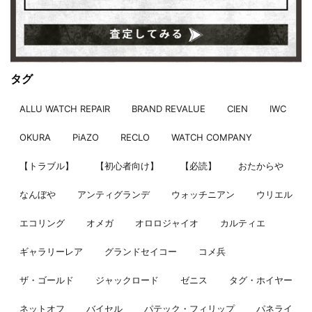
タグ
ALLU WATCH REPAIR
BRAND REVALUE
CIEN
IWC
OKURA
PiAZO
RECLO
WATCH COMPANY
【トラブル】
【初心者向け】
【必読】
おたからや
なんぼや
アンティグランデ
ウォッチニアン
ウリエル
エコリング
オメガ
オロロジャイオ
カルティエ
ギャラリーレア
グランドセイコー
コメ兵
ザ・ゴールド
ジャックロード
ゼニス
タグ・ホイヤー
ネットオフ
バイセル
パテック・フィリップ
パネライ