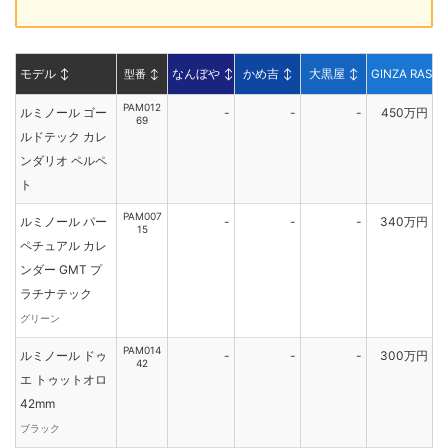
モデル
↕
型番
↕
なんぼや
↕
かめ吉
↕
大黒屋
↕
GINZA RASIN
PAM012
ルミノール ゴー
-
-
-
450万円
69
ルドテック カレ
ンダリオ ペルペ
ト
PAM007
ルミノール パー
-
-
-
340万円
15
ペチュアル カレ
ンダー GMT プ
ラチナテック
グリーン
PAM014
ルミノール ドゥ
-
-
-
300万円
42
エ トゥットオロ
42mm
ブラック