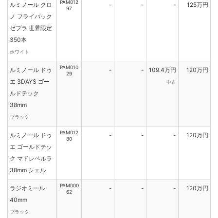
PAM012
ルミノール クロ
-
-
-
125万円
97
ノ フライバック
ゼブラ 世界限定
350本
ホワイト
PAM010
ルミノール ドゥ
-
-
109.4万円
120万円
29
エ 3DAYS ゴー
中古
ルドテック
38mm
ブラック
PAM012
ルミノール ドゥ
-
-
-
120万円
80
エ ゴールドテッ
ク マドレペルラ
38mm シェル
PAM000
ラジオミール
-
-
-
120万円
62
40mm
ブラック