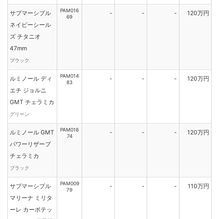
PAM016
サブマーシブル
-
-
-
120万円
69
ネイビーシール
ズ チタニオ
47mm
ブラック
PAM014
ルミノール ディ
-
-
-
120万円
83
エチ ジョルニ
GMT チェラミカ
グリーン
PAM016
ルミノール GMT
-
-
-
120万円
74
パワーリザーブ
チェラミカ
ブラック
PAM009
サブマーシブル
-
-
-
110万円
79
マリーナ ミリタ
ーレ カーボテッ