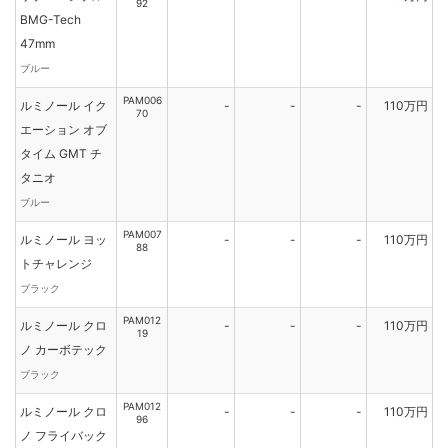
92
BMG-Tech
47mm
ブルー
PAM006
ルミノール イク
-
-
-
110万円
70
エーション オブ
タイム GMT チ
タニオ
ブルー
PAM007
ルミノール ヨッ
-
-
-
110万円
88
トチャレンジ
ブラック
PAM012
ルミノール クロ
-
-
-
110万円
19
ノ カーボテック
ブラック
PAM012
ルミノール クロ
-
-
-
110万円
96
ノ フライバック