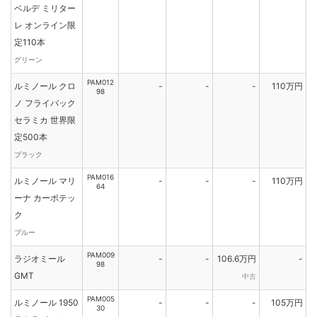
ベルデ ミリター
レ オンライン限
定110本
グリーン
PAM012
ルミノール クロ
-
-
-
110万円
98
ノ フライバック
セラミカ 世界限
定500本
ブラック
PAM016
ルミノール マリ
-
-
-
110万円
64
ーナ カーボテッ
ク
ブルー
PAM009
ラジオミール
-
-
106.6万円
-
98
GMT
中古
PAM005
ルミノール 1950
-
-
-
105万円
30