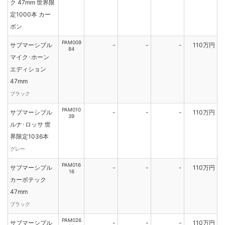
ク 47mm 世界限
定1000本 カー
ボン
PAM009
サブマーシブル
-
-
-
110万円
84
マイク･ホーン
エディション
47mm
ブラック
PAM010
サブマーシブル
-
-
-
110万円
39
ルナ･ロッサ 世
界限定1036本
グレー
PAM016
サブマーシブル
-
-
-
110万円
16
カーボテック
47mm
ブラック
PAM026
サブマーシブル
-
-
-
110万円