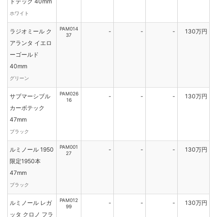
ドテック 40mm
ホワイト
PAM014
ラジオミール ク
-
-
-
130万円
37
アランタ イエロ
ーゴールド
40mm
グリーン
PAM026
サブマーシブル
-
-
-
130万円
16
カーボテック
47mm
ブラック
PAM001
ルミノール 1950
-
-
-
130万円
27
限定1950本
47mm
ブラック
PAM012
ルミノール レガ
-
-
-
130万円
99
ッタ クロノ フラ