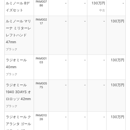
PAM007
ルミノール 8デ
-
-
130万円
-
86
イズセット
中古
PAM002
ルミノール マリ
-
-
-
130万円
17
ーナ ミリターレ
レフトハンド
47mm
ブラック
PAM001
ラジオミール
-
-
-
130万円
03
40mm
ブラック
PAM005
ラジオミール
-
-
-
130万円
75
1940 3DAYS オ
ロロッソ 42mm
ブラック
PAM010
ラジオミール ク
-
-
-
130万円
26
アランタ ゴール