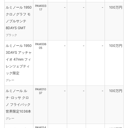
PAM003
ルミノール 1950
-
-
-
100万円
17
クロノグラフ モ
ノプルサンテ
8DAYS GMT
ブラック
PAM006
ルミノール 1950
-
-
-
100万円
05
3DAYS アッチャ
イオ 47mm フィ
レンツェブティ
ック限定
グレー
PAM010
ルミノール ル
-
-
-
100万円
37
ナ･ロッサ クロ
ノ フライバック
世界限定1036本
グレー
PAM014