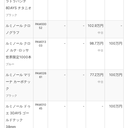
ラトラパンテ
8DAYS チタニオ
ブラック
PAM000
ルミノール クロ
-
-
102.9万円
-
52
ノグラフ
中古
PAM013
ルミノール クロ
-
-
98.7万円
100万円
03
ノ ルナ･ロッサ
中古
世界限定1000本
ブルー
PAM026
ルミノール マリ
-
-
77.2万円
100万円
61
ーナ カーボテッ
中古
ク
ブラック
PAM010
ルミノール ドゥ
-
-
-
100万円
45
エ 3DAYS ゴー
ルドテック
38mm