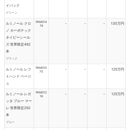
イバック
グリーン
PAM014
ルミノール クロ
-
-
-
130万円
19
ノ カーボテック
ネイビーシール
ズ 世界限定462
本
ブラック
PAM010
ルミノール レフ
-
-
-
125万円
75
トハンド ベージ
ュ
PAM012
ルミノール レガ
-
-
-
125万円
16
ッタ ブルー マー
レ 世界限定250
本
ブルー