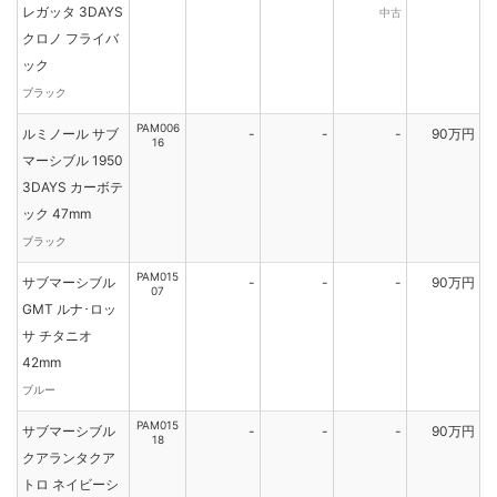
レガッタ 3DAYS
中古
クロノ フライバ
ック
ブラック
PAM006
ルミノール サブ
-
-
-
90万円
16
マーシブル 1950
3DAYS カーボテ
ック 47mm
ブラック
PAM015
サブマーシブル
-
-
-
90万円
07
GMT ルナ･ロッ
サ チタニオ
42mm
ブルー
PAM015
サブマーシブル
-
-
-
90万円
18
クアランタクア
トロ ネイビーシ