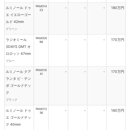
PAM014
ルミノール ドゥ
-
-
-
180万円
23
エ イエローゴー
ルド 42mm
グリーン
PAM005
ラジオミール
-
-
-
170万円
98
3DAYS GMT オ
ロロッソ 47mm
ブルー
PAM016
ルミノール クア
-
-
-
170万円
41
ランタ ビ・テン
ポ ゴールドテッ
ク
ブラック
PAM013
ルミノール ドゥ
-
-
-
160万円
36
エ ゴールドテッ
ク 40mm