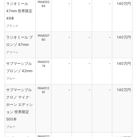
PAM002
ラジオミール
-
-
-
140万円
94
47mm 世界限定
49本
ブラック
PAM007
ラジオミール ブ
-
-
-
140万円
60
ロンゾ 47mm
グリーン
PAM010
サブマーシブル
-
-
-
140万円
74
ブロンゾ 42mm
ブルー
PAM012
サブマーシブル
-
-
-
140万円
91
クロノ マイク･
ホーン エディシ
ョン 世界限定
500本
ブルー
PAM022