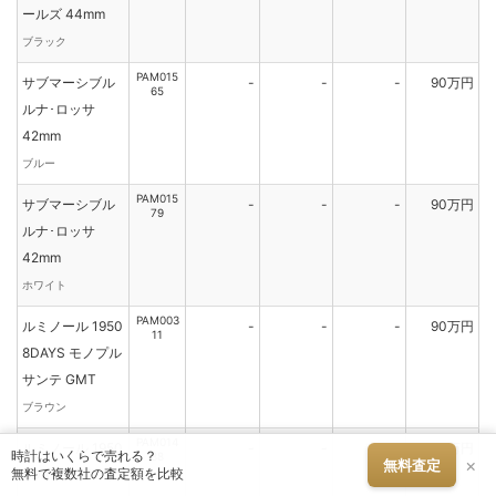
ールズ 44mm
ブラック
PAM015
サブマーシブル
-
-
-
90万円
65
ルナ･ロッサ
42mm
ブルー
PAM015
サブマーシブル
-
-
-
90万円
79
ルナ･ロッサ
42mm
ホワイト
PAM003
ルミノール 1950
-
-
-
90万円
11
8DAYS モノプル
サンテ GMT
ブラウン
PAM014
ルミノール 1950
-
-
-
90万円
時計はいくらで売れる？
38
×
無料査定
3DAYS GMT ト
無料で複数社の査定額を比較