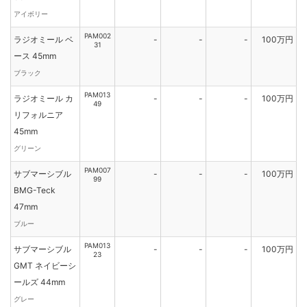
アイボリー
PAM002
ラジオミール ベ
-
-
-
100万円
31
ース 45mm
ブラック
PAM013
ラジオミール カ
-
-
-
100万円
49
リフォルニア
45mm
グリーン
PAM007
サブマーシブル
-
-
-
100万円
99
BMG-Teck
47mm
ブルー
PAM013
サブマーシブル
-
-
-
100万円
23
GMT ネイビーシ
ールズ 44mm
グレー