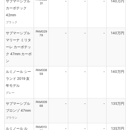
サブマーシブル
-
-
-
140万円
31
カーボテック
42mm
ブラック
PAM029
サブマーシブル
-
-
-
140万円
79
マリーナ ミリタ
ーレ カーボテッ
ク 47mm カーボ
ン
PAM008
ルミノール シー
-
-
-
140万円
59
ランド 2019 亥
年モデル
グレー
PAM009
サブマーシブル
-
-
-
135万円
68
ブロンゾ 47mm
ブラウン
PAM010
ルミノール ル
-
-
-
135万円