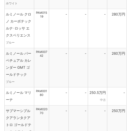
ホワイト
PAM015
ルミノール クロ
-
-
-
280万円
19
ノ カーボテック
ルナ･ロッサ エ
クスペリエンス
ブルー
PAM007
ルミノール パー
-
-
-
260万円
42
ペチュアル カレ
ンダー GMT ゴ
ールドテック
ブルー
PAM001
ルミノール マリ
-
-
250.5万円
-
80
ーナ
中古
PAM020
サブマーシブル
-
-
-
250万円
70
クアランタクア
トロ ゴールドテ