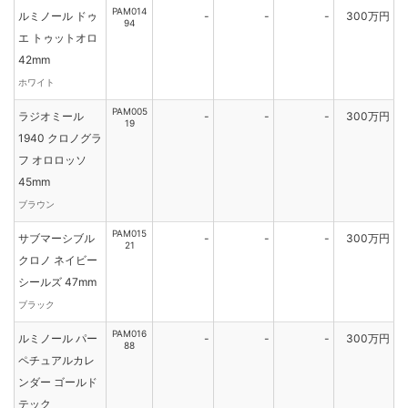
PAM014
ルミノール ドゥ
-
-
-
300万円
94
エ トゥットオロ
42mm
ホワイト
PAM005
ラジオミール
-
-
-
300万円
19
1940 クロノグラ
フ オロロッソ
45mm
ブラウン
PAM015
サブマーシブル
-
-
-
300万円
21
クロノ ネイビー
シールズ 47mm
ブラック
PAM016
ルミノール パー
-
-
-
300万円
88
ペチュアルカレ
ンダー ゴールド
テック