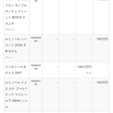
79
クロノ モノプル
サンテ レフトハ
ンド 8DAYS チ
タニオ
ブラウン
PAM008
ルミノール シー
-
-
-
150万円
63
ランド 2020 子
年モデル
グレー
PAM002
ラジオミール 8
-
-
148.2万円
-
00
デイズ GMT
中古
PAM011
ルミノール ドゥ
-
-
-
145万円
81
エ ルナ ゴールド
テック マドレペ
ルラ 38mm シェ
ル