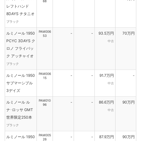
68
レフトハンド
8DAYS チタニオ
ブラック
PAM006
ルミノール 1950
-
-
93.5万円
70万円
53
PCYC 3DAYS ク
中古
ロノ フライバッ
ク アッチャイオ
ブラック
PAM006
ルミノール 1950
-
-
91.7万円
-
15
サブマーシブル
中古
3デイズ
PAM010
ルミノール ル
-
-
86.6万円
90万円
96
ナ･ロッサ GMT
中古
世界限定250本
ブラック
PAM005
ルミノール 1950
-
-
87.9万円
90万円
26