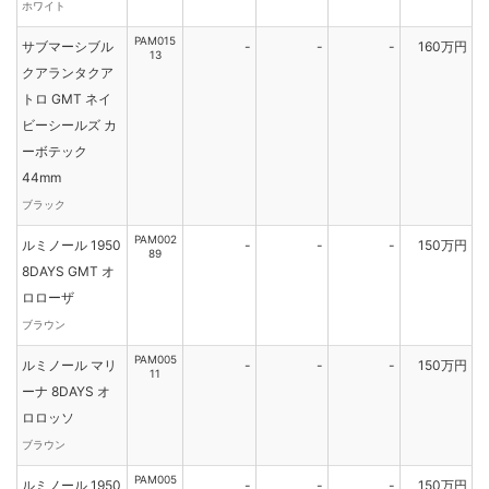
ホワイト
PAM015
サブマーシブル
-
-
-
160万円
13
クアランタクア
トロ GMT ネイ
ビーシールズ カ
ーボテック
44mm
ブラック
PAM002
ルミノール 1950
-
-
-
150万円
89
8DAYS GMT オ
ロローザ
ブラウン
PAM005
ルミノール マリ
-
-
-
150万円
11
ーナ 8DAYS オ
ロロッソ
ブラウン
PAM005
ルミノール 1950
-
-
-
150万円