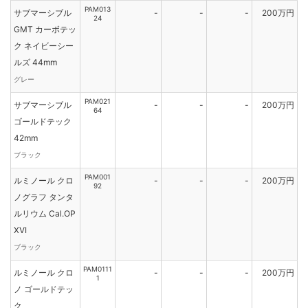
PAM013
サブマーシブル
-
-
-
200万円
24
GMT カーボテッ
ク ネイビーシー
ルズ 44mm
グレー
PAM021
サブマーシブル
-
-
-
200万円
64
ゴールドテック
42mm
ブラック
PAM001
ルミノール クロ
-
-
-
200万円
92
ノグラフ タンタ
ルリウム Cal.OP
XVI
ブラック
PAM0111
ルミノール クロ
-
-
-
200万円
1
ノ ゴールドテッ
ク