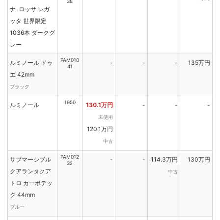
38
ナ･ロッサ レガ
ッタ 世界限定
1036本 ダークグ
レー
PAM010
ルミノール ドゥ
-
-
-
135万円
41
エ 42mm
ブラック
1950
ルミノール
130.1万円
-
-
-
未使用
120.1万円
中古
PAM012
サブマーシブル
-
-
114.3万円
130万円
32
クアランタクア
中古
トロ カーボテッ
ク 44mm
ブルー