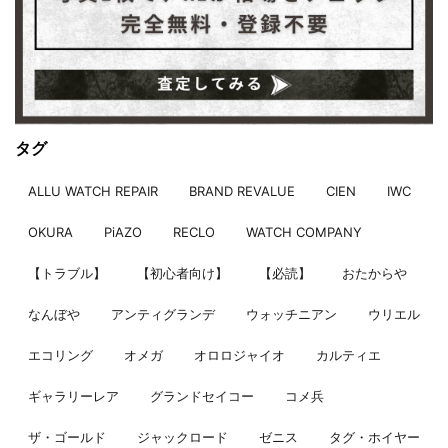
タグ
ALLU WATCH REPAIR
BRAND REVALUE
CIEN
IWC
OKURA
PiAZO
RECLO
WATCH COMPANY
【トラブル】
【初心者向け】
【必読】
おたからや
なんぼや
アンティグランデ
ウォッチニアン
ウリエル
エコリング
オメガ
オロロジャイオ
カルティエ
ギャラリーレア
グランドセイコー
コメ兵
ザ・ゴールド
ジャックロード
ゼニス
タグ・ホイヤー