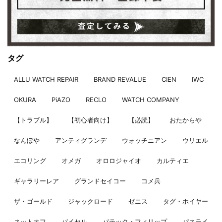
タグ
ALLU WATCH REPAIR
BRAND REVALUE
CIEN
IWC
OKURA
PiAZO
RECLO
WATCH COMPANY
【トラブル】
【初心者向け】
【必読】
おたからや
なんぼや
アンティグランデ
ウォッチニアン
ウリエル
エコリング
オメガ
オロロジャイオ
カルティエ
ギャラリーレア
グランドセイコー
コメ兵
ザ・ゴールド
ジャックロード
ゼニス
タグ・ホイヤー
ネットオフ
バイセル
パテック・フィリップ
パネライ