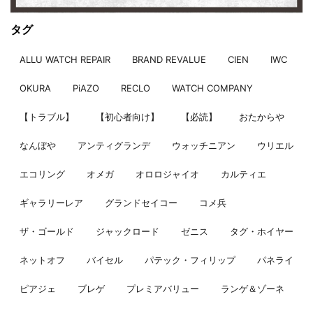
タグ
ALLU WATCH REPAIR
BRAND REVALUE
CIEN
IWC
OKURA
PiAZO
RECLO
WATCH COMPANY
【トラブル】
【初心者向け】
【必読】
おたからや
なんぼや
アンティグランデ
ウォッチニアン
ウリエル
エコリング
オメガ
オロロジャイオ
カルティエ
ギャラリーレア
グランドセイコー
コメ兵
ザ・ゴールド
ジャックロード
ゼニス
タグ・ホイヤー
ネットオフ
バイセル
パテック・フィリップ
パネライ
ピアジェ
ブレゲ
プレミアバリュー
ランゲ＆ゾーネ