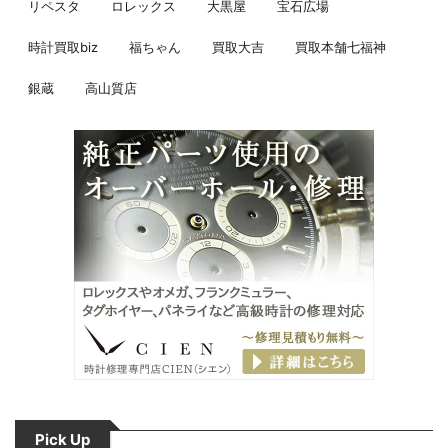
リペスタ
ロレックス
大黒屋
宝石広場
時計買取biz
福ちゃん
買取大吉
買取本舗七福神
銀蔵
高山質店
Pick Up