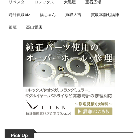
リペスタ
ロレックス
大黒屋
宝石広場
時計買取biz
福ちゃん
買取大吉
買取本舗七福神
銀蔵
高山質店
Pick Up