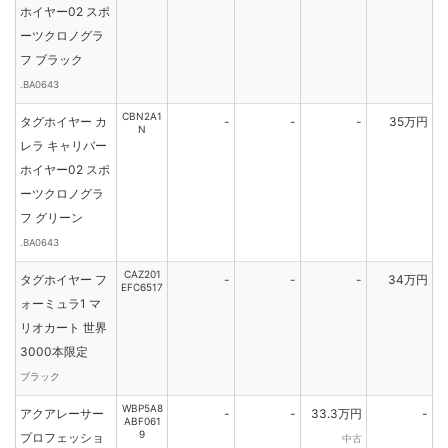
ホイヤー02 スポ
ーツクロノグラ
フ ブラック
.BA0643
CBN2A1
タグホイヤー カ
-
-
-
35万円
N
レラ キャリバー
ホイヤー02 スポ
ーツクロノグラ
フ グリーン
.BA0643
CAZ201
タグホイヤー フ
-
-
-
34万円
EFC6517
ォーミュラ1 マ
リオカート 世界
3000本限定
ブラック
WBP5A8
アクアレーサー
-
-
33.3万円
-
ABF061
9
プロフェッショ
中古