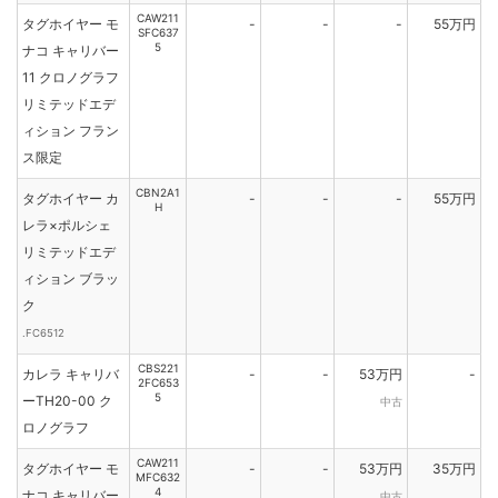
CAW211
タグホイヤー モ
-
-
-
55万円
SFC637
5
ナコ キャリバー
11 クロノグラフ
リミテッドエデ
ィション フラン
ス限定
CBN2A1
タグホイヤー カ
-
-
-
55万円
H
レラ×ポルシェ
リミテッドエデ
ィション ブラッ
ク
.FC6512
CBS221
カレラ キャリバ
-
-
53万円
-
2FC653
5
ーTH20-00 ク
中古
ロノグラフ
CAW211
タグホイヤー モ
-
-
53万円
35万円
MFC632
4
ナコ キャリバー
中古