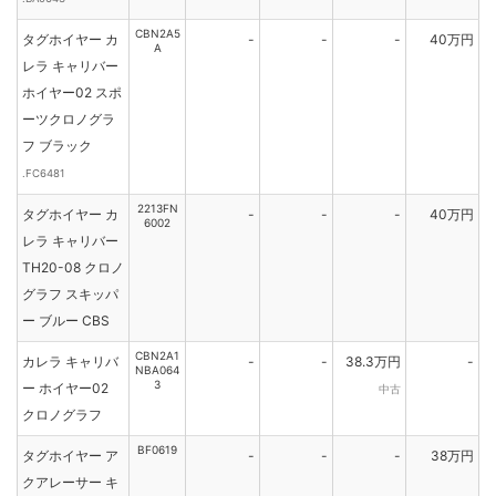
CBN2A5
タグホイヤー カ
-
-
-
40万円
A
レラ キャリバー
ホイヤー02 スポ
ーツクロノグラ
フ ブラック
.FC6481
2213FN
タグホイヤー カ
-
-
-
40万円
6002
レラ キャリバー
TH20-08 クロノ
グラフ スキッパ
ー ブルー CBS
CBN2A1
カレラ キャリバ
-
-
38.3万円
-
NBA064
3
ー ホイヤー02
中古
クロノグラフ
BF0619
タグホイヤー ア
-
-
-
38万円
クアレーサー キ