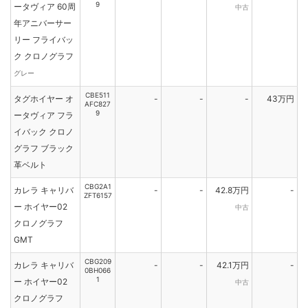
9
ータヴィア 60周
中古
年アニバーサー
リー フライバッ
ク クロノグラフ
グレー
CBE511
タグホイヤー オ
-
-
-
43万円
AFC827
9
ータヴィア フラ
イバック クロノ
グラフ ブラック
革ベルト
CBG2A1
カレラ キャリバ
-
-
42.8万円
-
ZFT6157
ー ホイヤー02
中古
クロノグラフ
GMT
CBG209
カレラ キャリバ
-
-
42.1万円
-
0BH066
1
ー ホイヤー02
中古
クロノグラフ