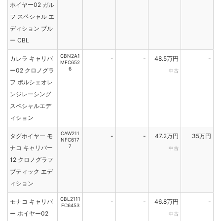
ホイヤー02 ガル
フ スペシャル エ
ディション ブル
ー CBL
CBN2A1
カレラ キャリバ
-
-
48.5万円
-
MFC652
6
ー02 クロノグラ
中古
フ ポルシェオレ
ンジレーシング
スペシャルエデ
ィション
CAW211
タグホイヤー モ
-
-
47.2万円
35万円
NFC617
7
ナコ キャリバー
中古
12 クロノグラフ
ブティック エデ
ィション
CBL2111
モナコ キャリバ
-
-
46.8万円
-
FC6453
ー ホイヤー02
中古