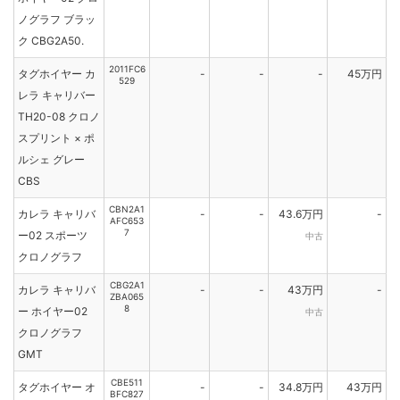
ノグラフ ブラッ
ク CBG2A50.
2011FC6
タグホイヤー カ
-
-
-
45万円
529
レラ キャリバー
TH20-08 クロノ
スプリント × ポ
ルシェ グレー
CBS
CBN2A1
カレラ キャリバ
-
-
43.6万円
-
AFC653
7
ー02 スポーツ
中古
クロノグラフ
CBG2A1
カレラ キャリバ
-
-
43万円
-
ZBA065
8
ー ホイヤー02
中古
クロノグラフ
GMT
CBE511
タグホイヤー オ
-
-
34.8万円
43万円
BFC827