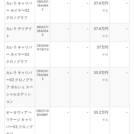
CBN201
カレラ キャリバ
-
-
37.4万円
-
1BA064
2
ー ホイヤー02
中古
クロノグラフ
WDA211
カレラ デイデイ
-
-
37.4万円
-
2BA004
3
ト
中古
CBG2A9
カレラ キャリバ
-
-
37万円
-
1FT6173
ー ホイヤー02
中古
クロノグラフ
CBN2A1
カレラ キャリバ
-
-
35.5万円
-
FBA064
3
ー02 クロノグラ
中古
フ ポルシェ スペ
シャルエディシ
ョン
CBE2110
オータヴィア ヘ
-
-
35.2万円
-
BA0687
リテージ キャリ
中古
バー02 クロノグ
ラフ