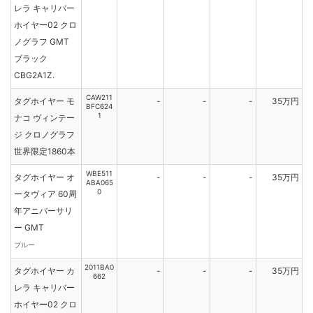
レラ キャリバー
ホイヤー02 クロ
ノグラフ GMT
ブラック
CBG2A1Z.
CAW211
タグホイヤー モ
-
-
-
35万円
BFC624
1
ナコ ヴィンテー
ジ クロノグラフ
世界限定1860本
WBE511
タグホイヤー オ
-
-
-
35万円
ABA065
0
ータヴィア 60周
年アニバーサリ
ー GMT
ブルー
2011BA0
タグホイヤー カ
-
-
-
35万円
662
レラ キャリバー
ホイヤー02 クロ