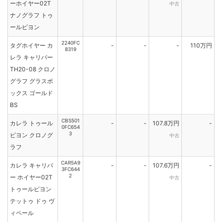
ーホイヤー02T
中古
ナノグラフ トゥ
ールビヨン
2240FC
タグホイヤー カ
-
-
-
110万円
8319
レラ キャリバー
TH20-08 クロノ
グラフ グラスボ
ックス ゴールド
BS
CBS501
カレラ トゥール
-
-
107.8万円
-
0FC654
3
ビヨン クロノグ
中古
ラフ
CAR5A9
カレラ キャリバ
-
-
107.6万円
-
3FC644
2
ー ホイヤー02T
中古
トゥールビヨン
テットゥ ドゥ ヴ
ィペール