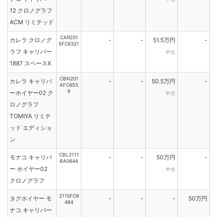
12 クロノグラフ
ACM リミテッド
CAR201
カレラ クロノグ
-
-
51.5万円
-
5FC6321
ラフ キャリバー
中古
1887 スペースX
CBN201
カレラ キャリバ
-
-
50.5万円
-
AFC653
9
ーホイヤー02 ク
中古
ロノグラフ
TOMIYA リミテ
ッド エディショ
ン
CBL2111
モナコ キャリバ
-
-
50万円
-
BA0644
ー ホイヤー02
中古
クロノグラフ
2115FC6
タグホイヤー モ
-
-
-
50万円
494
ナコ キャリバー