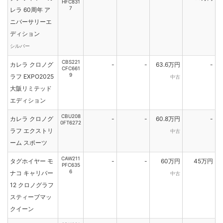
HFC831
7
レラ 60周年 ア
ニバーサリーエ
ディション
シルバー
CBS221
カレラ クロノグ
-
-
63.6万円
-
CFC661
9
ラフ EXPO2025
中古
大阪リミテッド
エディション
CBU208
カレラ クロノグ
-
-
60.8万円
-
0FT6272
ラフ エクストリ
中古
ーム スポーツ
CAW211
タグホイヤー モ
-
-
60万円
45万円
PFC635
6
ナコ キャリバー
中古
12 クロノグラフ
スティーブマッ
クイーン