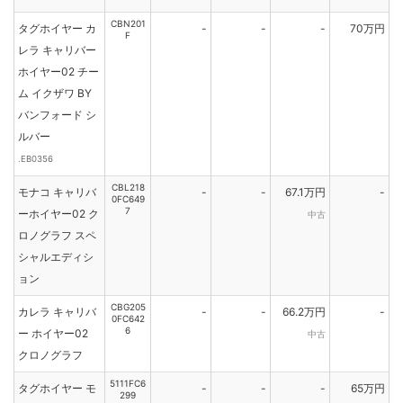
CBN201
タグホイヤー カ
-
-
-
70万円
F
レラ キャリバー
ホイヤー02 チー
ム イクザワ BY
バンフォード シ
ルバー
.EB0356
CBL218
モナコ キャリバ
-
-
67.1万円
-
0FC649
7
ーホイヤー02 ク
中古
ロノグラフ スペ
シャルエディシ
ョン
CBG205
カレラ キャリバ
-
-
66.2万円
-
0FC642
6
ー ホイヤー02
中古
クロノグラフ
5111FC6
タグホイヤー モ
-
-
-
65万円
299