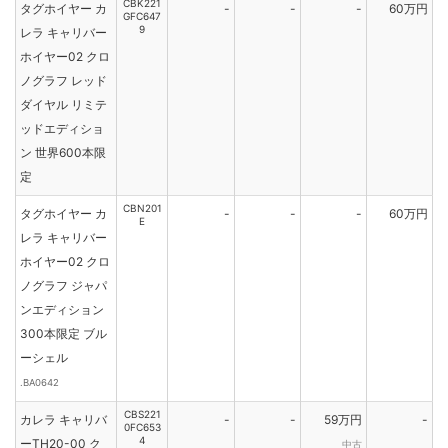
CBK221
タグホイヤー カ
-
-
-
60万円
GFC647
9
レラ キャリバー
ホイヤー02 クロ
ノグラフ レッド
ダイヤル リミテ
ッドエディショ
ン 世界600本限
定
CBN201
タグホイヤー カ
-
-
-
60万円
E
レラ キャリバー
ホイヤー02 クロ
ノグラフ ジャパ
ンエディション
300本限定 ブル
ーシェル
.BA0642
CBS221
カレラ キャリバ
-
-
59万円
-
0FC653
4
ーTH20-00 ク
中古