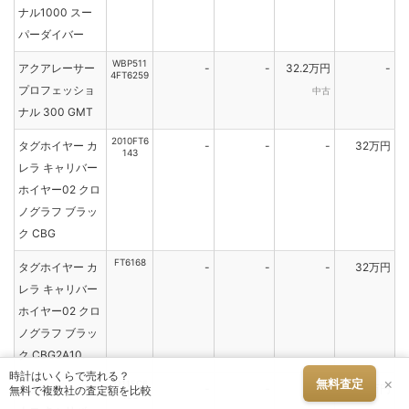
ナル1000 スー
パーダイバー
WBP511
アクアレーサー
-
-
32.2万円
-
4FT6259
プロフェッショ
中古
ナル 300 GMT
2010FT6
タグホイヤー カ
-
-
-
32万円
143
レラ キャリバー
ホイヤー02 クロ
ノグラフ ブラッ
ク CBG
FT6168
タグホイヤー カ
-
-
-
32万円
レラ キャリバー
ホイヤー02 クロ
ノグラフ ブラッ
ク CBG2A10.
時計はいくらで売れる？
×
無料査定
2111FC6
タグホイヤー モ
-
-
-
32万円
無料で複数社の査定額を比較
183