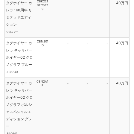
CBK221
タグホイヤー カ
-
-
-
40万円
BFC647
9
レラ 160周年 リ
ミテッドエディ
ション
シルバー
CBN201
タグホイヤー カ
-
-
-
40万円
D
レラ キャリバー
ホイヤー02 クロ
ノグラフ ブルー
.FC6543
CBN2A1
タグホイヤー カ
-
-
-
40万円
F
レラ キャリバー
ホイヤー02 クロ
ノグラフ ポルシ
ェスペシャルエ
ディション グレ
ー
.BA0643