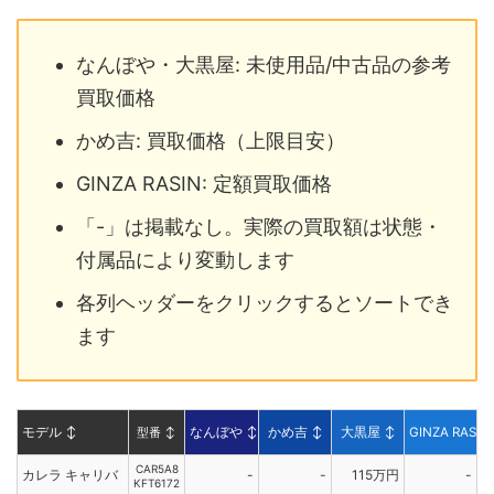
なんぼや・大黒屋: 未使用品/中古品の参考
買取価格
かめ吉: 買取価格（上限目安）
GINZA RASIN: 定額買取価格
「-」は掲載なし。実際の買取額は状態・
付属品により変動します
各列ヘッダーをクリックするとソートでき
ます
モデル
↕
型番
↕
なんぼや
↕
かめ吉
↕
大黒屋
↕
GINZA RASIN
CAR5A8
カレラ キャリバ
-
-
115万円
-
KFT6172