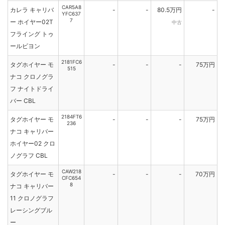
CAR5A8
カレラ キャリバ
-
-
80.5万円
-
YFC637
7
ー ホイヤー02T
中古
フライング トゥ
ールビヨン
2181FC6
タグホイヤー モ
-
-
-
75万円
515
ナコ クロノグラ
フ ナイトドライ
バー CBL
2184FT6
タグホイヤー モ
-
-
-
75万円
236
ナコ キャリバー
ホイヤー02 クロ
ノグラフ CBL
CAW218
タグホイヤー モ
-
-
-
70万円
CFC654
8
ナコ キャリバー
11 クロノグラフ
レーシングブル
ー