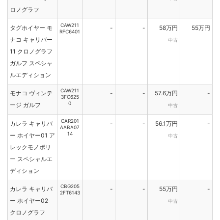
ロノグラフ
CAW211
タグホイヤー モ
-
-
58万円
55万円
RFC6401
ナコ キャリバー
中古
11 クロノグラフ
ガルフ スペシャ
ルエディション
CAW211
モナコ ヴィンテ
-
-
57.6万円
-
3FC625
0
ージ ガルフ
中古
CAR201
カレラ キャリバ
-
-
56.1万円
-
AABA07
14
ー ホイヤー01 ア
中古
レックモノポリ
ー スペシャルエ
ディション
CBG205
カレラ キャリバ
-
-
55万円
-
2FT6143
ー ホイヤー02
中古
クロノグラフ