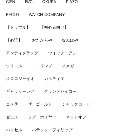
CIEN
IWC
OKURA
PiAZO
RECLO
WATCH COMPANY
【トラブル】
【初心者向け】
【必読】
おたからや
なんぼや
アンティグランデ
ウォッチニアン
ウリエル
エコリング
オメガ
オロロジャイオ
カルティエ
ギャラリーレア
グランドセイコー
コメ兵
ザ・ゴールド
ジャックロード
ゼニス
タグ・ホイヤー
ネットオフ
バイセル
パテック・フィリップ