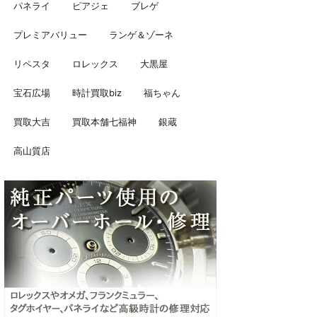
パネライ
ピアジェ
ブレゲ
プレミアバリュー
ランゲ＆ゾーネ
リペスタ
ロレックス
大黒屋
宝石広場
時計買取biz
福ちゃん
買取大吉
買取本舗七福神
銀蔵
高山質店