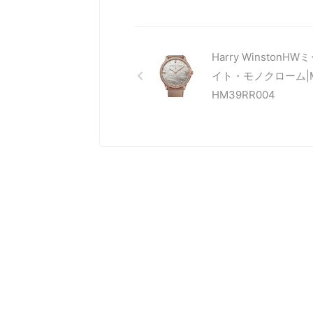
Harry WinstonH
イト・モノクローム|M
HM39RR004