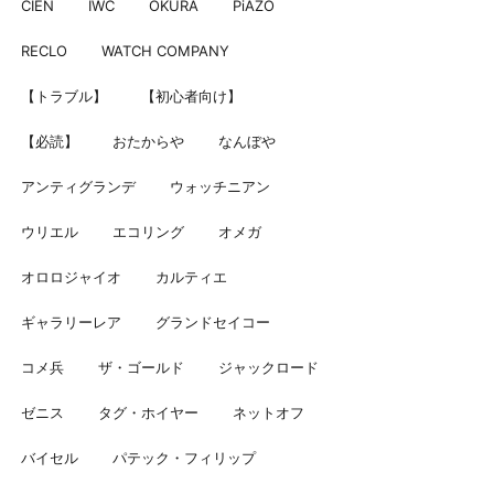
CIEN
IWC
OKURA
PiAZO
RECLO
WATCH COMPANY
【トラブル】
【初心者向け】
【必読】
おたからや
なんぼや
アンティグランデ
ウォッチニアン
ウリエル
エコリング
オメガ
オロロジャイオ
カルティエ
ギャラリーレア
グランドセイコー
コメ兵
ザ・ゴールド
ジャックロード
ゼニス
タグ・ホイヤー
ネットオフ
バイセル
パテック・フィリップ