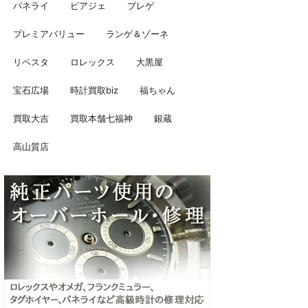
パネライ
ピアジェ
ブレゲ
プレミアバリュー
ランゲ＆ゾーネ
リペスタ
ロレックス
大黒屋
宝石広場
時計買取biz
福ちゃん
買取大吉
買取本舗七福神
銀蔵
高山質店