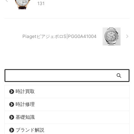
131
PiagetピアジェポロS|PGG0A41004
時計買取
時計修理
基礎知識
ブランド解説