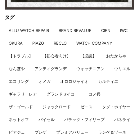
タグ
ALLU WATCH REPAIR
BRAND REVALUE
CIEN
IWC
OKURA
PiAZO
RECLO
WATCH COMPANY
【トラブル】
【初心者向け】
【必読】
おたからや
なんぼや
アンティグランデ
ウォッチニアン
ウリエル
エコリング
オメガ
オロロジャイオ
カルティエ
ギャラリーレア
グランドセイコー
コメ兵
ザ・ゴールド
ジャックロード
ゼニス
タグ・ホイヤー
ネットオフ
バイセル
パテック・フィリップ
パネライ
ピアジェ
ブレゲ
プレミアバリュー
ランゲ＆ゾーネ