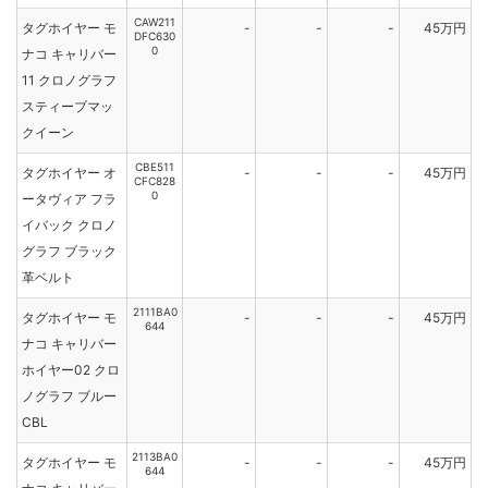
CAW211
タグホイヤー モ
-
-
-
45万円
DFC630
0
ナコ キャリバー
11 クロノグラフ
スティーブマッ
クイーン
CBE511
タグホイヤー オ
-
-
-
45万円
CFC828
0
ータヴィア フラ
イバック クロノ
グラフ ブラック
革ベルト
2111BA0
タグホイヤー モ
-
-
-
45万円
644
ナコ キャリバー
ホイヤー02 クロ
ノグラフ ブルー
CBL
2113BA0
タグホイヤー モ
-
-
-
45万円
644