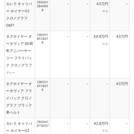
CBG2A1
カレラ キャリバ
-
-
43万円
-
ZBA065
8
ー ホイヤー02
中古
クロノグラフ
GMT
CBE511
タグホイヤー オ
-
-
34.8万円
43万円
BFC827
9
ータヴィア 60周
中古
年アニバーサー
リー フライバッ
ク クロノグラフ
グレー
CBE511
タグホイヤー オ
-
-
-
43万円
AFC827
9
ータヴィア フラ
イバック クロノ
グラフ ブラック
革ベルト
CBG2A1
カレラ キャリバ
-
-
42.8万円
-
ZFT6157
ー ホイヤー02
中古