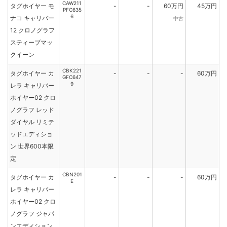
CAW211
タグホイヤー モ
-
-
60万円
45万円
PFC635
6
ナコ キャリバー
中古
12 クロノグラフ
スティーブマッ
クイーン
CBK221
タグホイヤー カ
-
-
-
60万円
GFC647
9
レラ キャリバー
ホイヤー02 クロ
ノグラフ レッド
ダイヤル リミテ
ッドエディショ
ン 世界600本限
定
CBN201
タグホイヤー カ
-
-
-
60万円
E
レラ キャリバー
ホイヤー02 クロ
ノグラフ ジャパ
ンエディション