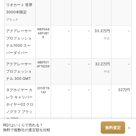
リオカート 世界
3000本限定
ブラック
WBP5A8
アクアレーサー
-
-
33.3万円
-
ABF061
9
プロフェッショ
中古
ナル1000 スー
パーダイバー
WBP511
アクアレーサー
-
-
32.2万円
-
4FT6259
プロフェッショ
中古
ナル 300 GMT
2010FT6
タグホイヤー カ
-
-
-
32万円
143
レラ キャリバー
ホイヤー02 クロ
ノグラフ ブラッ
ク CBG
時計はいくらで売れる？
×
無料査定
FT6168
タグホイヤー カ
-
-
-
32万円
無料で複数社の査定額を比較