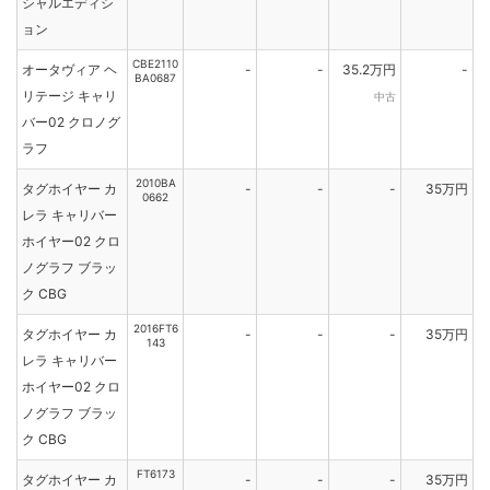
シャルエディシ
ョン
CBE2110
オータヴィア ヘ
-
-
35.2万円
-
BA0687
リテージ キャリ
中古
バー02 クロノグ
ラフ
2010BA
タグホイヤー カ
-
-
-
35万円
0662
レラ キャリバー
ホイヤー02 クロ
ノグラフ ブラッ
ク CBG
2016FT6
タグホイヤー カ
-
-
-
35万円
143
レラ キャリバー
ホイヤー02 クロ
ノグラフ ブラッ
ク CBG
FT6173
タグホイヤー カ
-
-
-
35万円