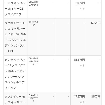
CBL2111
モナコ キャリバ
-
-
50万円
-
BA0644
ー ホイヤー02
中古
クロノグラフ
2115FC6
タグホイヤー モ
-
-
-
50万円
494
ナコ キャリバー
ホイヤー02 ガル
フ スペシャル エ
ディション ブル
ー CBL
CBN2A1
カレラ キャリバ
-
-
48.5万円
-
MFC652
6
ー02 クロノグラ
中古
フ ポルシェオレ
ンジレーシング
スペシャルエデ
ィション
CAW211
タグホイヤー モ
-
-
47.2万円
35万円
NFC617
7
ナコ キャリバー
中古