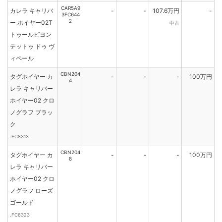
CAR5A9
カレラ キャリバ
-
-
107.6万円
-
3FC644
2
ー ホイヤー02T
中古
トゥールビヨン
テットゥ ドゥ ヴ
ィペール
CBN204
タグホイヤー カ
-
-
-
100万円
4
レラ キャリバー
ホイヤー02 クロ
ノグラフ ブラッ
ク
.FC8313
CBN204
タグホイヤー カ
-
-
-
100万円
8
レラ キャリバー
ホイヤー02 クロ
ノグラフ ローズ
ゴールド
.FC8323