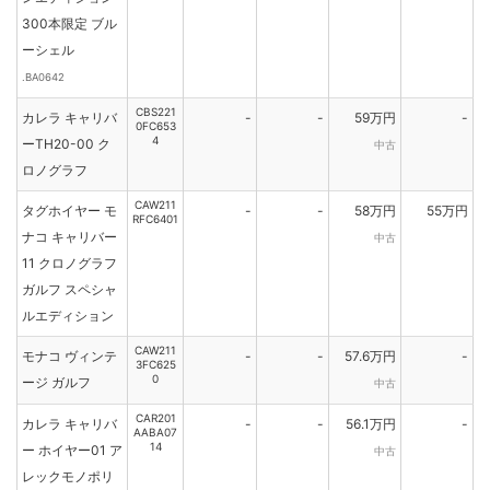
300本限定 ブル
ーシェル
.BA0642
CBS221
カレラ キャリバ
-
-
59万円
-
0FC653
4
ーTH20-00 ク
中古
ロノグラフ
CAW211
タグホイヤー モ
-
-
58万円
55万円
RFC6401
ナコ キャリバー
中古
11 クロノグラフ
ガルフ スペシャ
ルエディション
CAW211
モナコ ヴィンテ
-
-
57.6万円
-
3FC625
0
ージ ガルフ
中古
CAR201
カレラ キャリバ
-
-
56.1万円
-
AABA07
14
ー ホイヤー01 ア
中古
レックモノポリ