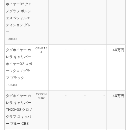
ホイヤー02 クロ
ノグラフ ポルシ
ェスペシャルエ
ディション グレ
ー
.BA0643
CBN2A5
タグホイヤー カ
-
-
-
40万円
A
レラ キャリバー
ホイヤー02 スポ
ーツクロノグラ
フ ブラック
.FC6481
2213FN
タグホイヤー カ
-
-
-
40万円
6002
レラ キャリバー
TH20-08 クロノ
グラフ スキッパ
ー ブルー CBS