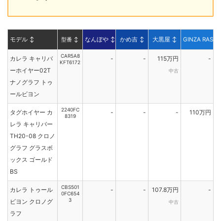
モデル
↕
型番
↕
なんぼや
↕
かめ吉
↕
大黒屋
↕
GINZA RASIN
CAR5A8
カレラ キャリバ
-
-
115万円
-
KFT6172
ーホイヤー02T
中古
ナノグラフ トゥ
ールビヨン
2240FC
タグホイヤー カ
-
-
-
110万円
8319
レラ キャリバー
TH20-08 クロノ
グラフ グラスボ
ックス ゴールド
BS
CBS501
カレラ トゥール
-
-
107.8万円
-
0FC654
3
ビヨン クロノグ
中古
ラフ