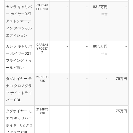
CAR5A8
カレラ キャリバ
-
-
83.2万円
-
EFT6181
ー ホイヤー02T
中古
アストンマーテ
ィン スペシャル
エディション
CAR5A8
カレラ キャリバ
-
-
80.5万円
-
YFC637
7
ー ホイヤー02T
中古
フライング トゥ
ールビヨン
2181FC6
タグホイヤー モ
-
-
-
75万円
515
ナコ クロノグラ
フ ナイトドライ
バー CBL
2184FT6
タグホイヤー モ
-
-
-
75万円
236
ナコ キャリバー
ホイヤー02 クロ
ノグラフ CBL