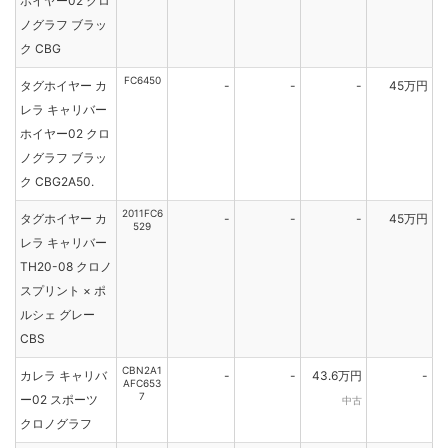
ホイヤー02 クロ
ノグラフ ブラッ
ク CBG
FC6450
タグホイヤー カ
-
-
-
45万円
レラ キャリバー
ホイヤー02 クロ
ノグラフ ブラッ
ク CBG2A50.
2011FC6
タグホイヤー カ
-
-
-
45万円
529
レラ キャリバー
TH20-08 クロノ
スプリント × ポ
ルシェ グレー
CBS
CBN2A1
カレラ キャリバ
-
-
43.6万円
-
AFC653
7
ー02 スポーツ
中古
クロノグラフ