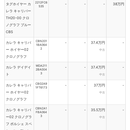
2212FC6
タグホイヤー カ
-
-
-
38万円
535
レラ キャリバー
TH20-00 クロ
ノグラフ ブルー
CBS
CBN201
カレラ キャリバ
-
-
37.4万円
-
1BA064
2
ー ホイヤー02
中古
クロノグラフ
WDA211
カレラ デイデイ
-
-
37.4万円
-
2BA004
3
ト
中古
CBG2A9
カレラ キャリバ
-
-
37万円
-
1FT6173
ー ホイヤー02
中古
クロノグラフ
CBN2A1
カレラ キャリバ
-
-
35.5万円
-
FBA064
3
ー02 クロノグラ
中古
フ ポルシェ スペ