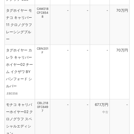
CAW218
タグホイヤー モ
-
-
-
70万円
CFC654
8
ナコ キャリバー
11 クロノグラフ
レーシングブル
ー
CBN201
タグホイヤー カ
-
-
-
70万円
F
レラ キャリバー
ホイヤー02 チー
ム イクザワ BY
バンフォード シ
ルバー
.EB0356
CBL218
モナコ キャリバ
-
-
67.1万円
-
0FC649
7
ーホイヤー02 ク
中古
ロノグラフ スペ
シャルエディシ
ョン