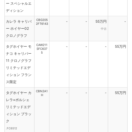
ー スペシャルエ
ディション
CBG205
カレラ キャリバ
-
-
55万円
-
2FT6143
ー ホイヤー02
中古
クロノグラフ
CAW211
タグホイヤー モ
-
-
-
55万円
SFC637
5
ナコ キャリバー
11 クロノグラフ
リミテッドエデ
ィション フラン
ス限定
CBN2A1
タグホイヤー カ
-
-
-
55万円
H
レラ×ポルシェ
リミテッドエデ
ィション ブラッ
ク
.FC6512