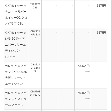
2183FT6
タグホイヤー モ
-
-
-
65万円
236
ナコ キャリバー
ホイヤー02 クロ
ノグラフ CBL
CBK221
タグホイヤー カ
-
-
-
65万円
HFC831
7
レラ 60周年 ア
ニバーサリーエ
ディション
シルバー
CBS221
カレラ クロノグ
-
-
63.6万円
-
CFC661
9
ラフ EXPO2025
中古
大阪リミテッド
エディション
CBU208
カレラ クロノグ
-
-
60.8万円
-
0FT6272
ラフ エクストリ
中古
ーム スポーツ