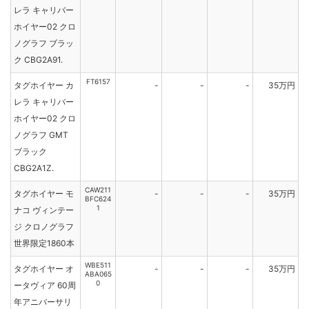
レラ キャリバー
ホイヤー02 クロ
ノグラフ ブラッ
ク CBG2A91.
FT6157
タグホイヤー カ
-
-
-
35万円
レラ キャリバー
ホイヤー02 クロ
ノグラフ GMT
ブラック
CBG2A1Z.
CAW211
タグホイヤー モ
-
-
-
35万円
BFC624
1
ナコ ヴィンテー
ジ クロノグラフ
世界限定1860本
WBE511
タグホイヤー オ
-
-
-
35万円
ABA065
0
ータヴィア 60周
年アニバーサリ