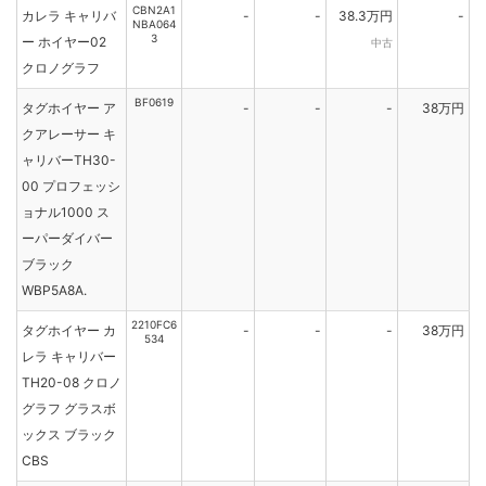
CBN2A1
カレラ キャリバ
-
-
38.3万円
-
NBA064
3
ー ホイヤー02
中古
クロノグラフ
BF0619
タグホイヤー ア
-
-
-
38万円
クアレーサー キ
ャリバーTH30-
00 プロフェッシ
ョナル1000 ス
ーパーダイバー
ブラック
WBP5A8A.
2210FC6
タグホイヤー カ
-
-
-
38万円
534
レラ キャリバー
TH20-08 クロノ
グラフ グラスボ
ックス ブラック
CBS