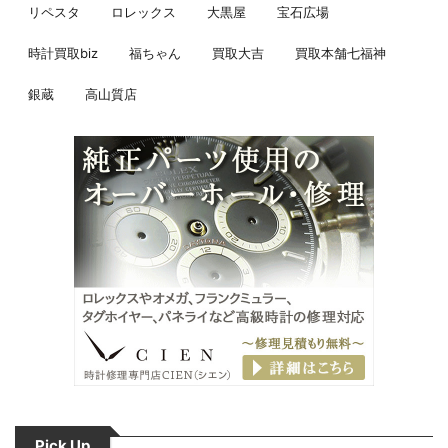
リペスタ
ロレックス
大黒屋
宝石広場
時計買取biz
福ちゃん
買取大吉
買取本舗七福神
銀蔵
高山質店
Pick Up