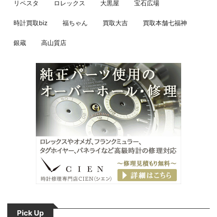
リペスタ
ロレックス
大黒屋
宝石広場
時計買取biz
福ちゃん
買取大吉
買取本舗七福神
銀蔵
高山質店
Pick Up